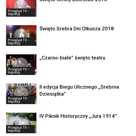
Przegląd TV -
Imprezy
Święto Srebra Dni Olkusza 2018
Przegląd TV -
Imprezy
„Czarno-białe” święto teatru
Przegląd TV -
Imprezy
II edycja Biegu Ulicznego „Srebrna
Dziesiątka”
Przegląd TV -
Imprezy
IV Piknik Historyczny „Jura 1914”
Przegląd TV -
Imprezy