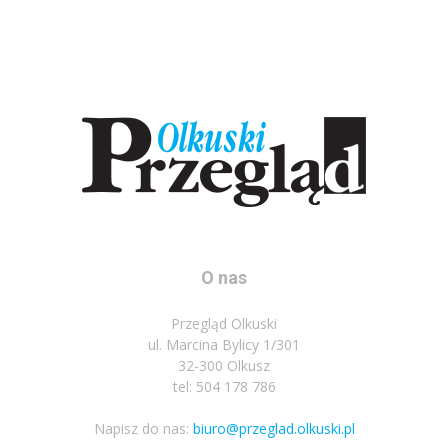
O nas
Przegląd Olkuski
ul. Marcina Bylicy 1/301
32-300 Olkusz
tel: 504 178 786
Napisz do nas:
biuro@przeglad.olkuski.pl