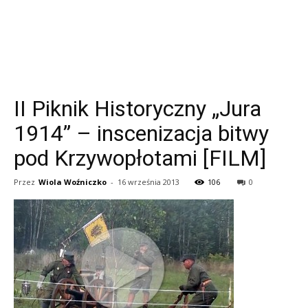
II Piknik Historyczny „Jura
1914” – inscenizacja bitwy
pod Krzywopłotami [FILM]
Przez
Wiola Woźniczko
-
16 września 2013
106
0