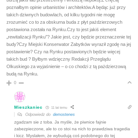
poznałbym opinie urbanistów i architektów.A będąc już przy
takich dziwnych budowlach, od kilku tygodni nie mogę
zrozumieć co to za obskurna buda z płyt pażdzierzowych
postawiona została na Rynku.Czy to jest jakiś element
„rewitalizacji Rynku”? Jakie jest, czy będzie przeznaczenie tej
budy?Czy Miejski Konserwator Zabytków wyraził zgodę na jej
postawienie? Czy na Rynku postawionych będzie więcej
takich bud ? Byłbym wdzięczny Redakcji Przeglądu
Olkuskiego za wyjaśnienie – o co chodzi z tą pażdzierzową
budą na Rynku.
0
Mieszkaniec
11 lat temu
Odpowiedz do
demostenes
zgadzam sie z toba. Ja myśle, że piwnice fajnie
zabezpieczone, ale to co stoi na nich to prawdziwa tragedia
i kicz. Myslałem, że wybudują coś podobnego do tej