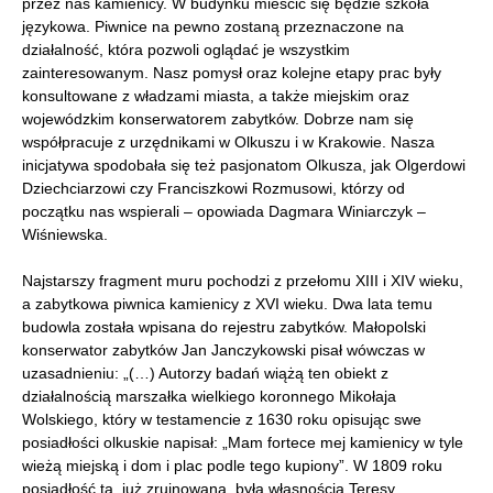
przez nas kamienicy. W budynku mieścić się będzie szkoła
językowa. Piwnice na pewno zostaną przeznaczone na
działalność, która pozwoli oglądać je wszystkim
zainteresowanym. Nasz pomysł oraz kolejne etapy prac były
konsultowane z władzami miasta, a także miejskim oraz
wojewódzkim konserwatorem zabytków. Dobrze nam się
współpracuje z urzędnikami w Olkuszu i w Krakowie. Nasza
inicjatywa spodobała się też pasjonatom Olkusza, jak Olgerdowi
Dziechciarzowi czy Franciszkowi Rozmusowi, którzy od
początku nas wspierali – opowiada Dagmara Winiarczyk –
Wiśniewska.
Najstarszy fragment muru pochodzi z przełomu XIII i XIV wieku,
a zabytkowa piwnica kamienicy z XVI wieku. Dwa lata temu
budowla została wpisana do rejestru zabytków. Małopolski
konserwator zabytków Jan Janczykowski pisał wówczas w
uzasadnieniu: „(…) Autorzy badań wiążą ten obiekt z
działalnością marszałka wielkiego koronnego Mikołaja
Wolskiego, który w testamencie z 1630 roku opisując swe
posiadłości olkuskie napisał: „Mam fortece mej kamienicy w tyle
wieżą miejską i dom i plac podle tego kupiony”. W 1809 roku
posiadłość ta, już zrujnowana, była własnością Teresy