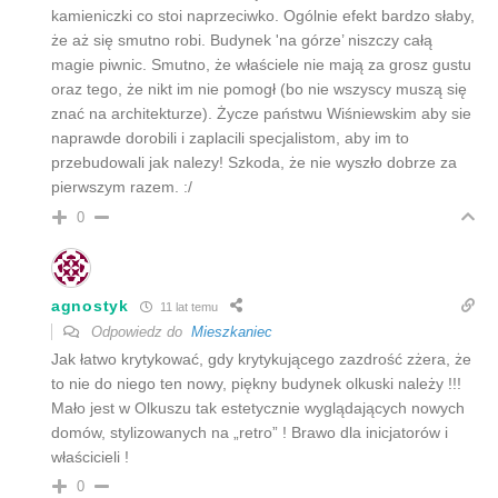
kamieniczki co stoi naprzeciwko. Ogólnie efekt bardzo słaby,
że aż się smutno robi. Budynek 'na górze’ niszczy całą
magie piwnic. Smutno, że właściele nie mają za grosz gustu
oraz tego, że nikt im nie pomogł (bo nie wszyscy muszą się
znać na architekturze). Życze państwu Wiśniewskim aby sie
naprawde dorobili i zaplacili specjalistom, aby im to
przebudowali jak nalezy! Szkoda, że nie wyszło dobrze za
pierwszym razem. :/
0
agnostyk
11 lat temu
Odpowiedz do
Mieszkaniec
Jak łatwo krytykować, gdy krytykującego zazdrość zżera, że
to nie do niego ten nowy, piękny budynek olkuski należy !!!
Mało jest w Olkuszu tak estetycznie wyglądających nowych
domów, stylizowanych na „retro” ! Brawo dla inicjatorów i
właścicieli !
0