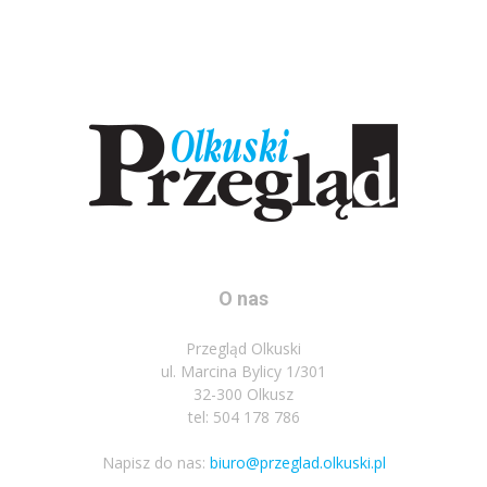
O nas
Przegląd Olkuski
ul. Marcina Bylicy 1/301
32-300 Olkusz
tel: 504 178 786
Napisz do nas:
biuro@przeglad.olkuski.pl