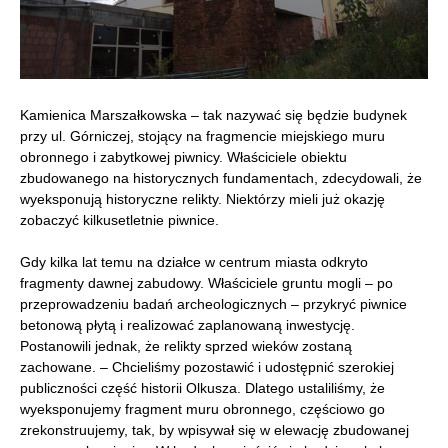
Kamienica Marszałkowska – tak nazywać się będzie budynek
przy ul. Górniczej, stojący na fragmencie miejskiego muru
obronnego i zabytkowej piwnicy. Właściciele obiektu
zbudowanego na historycznych fundamentach, zdecydowali, że
wyeksponują historyczne relikty. Niektórzy mieli już okazję
zobaczyć kilkusetletnie piwnice.
Gdy kilka lat temu na działce w centrum miasta odkryto
fragmenty dawnej zabudowy. Właściciele gruntu mogli – po
przeprowadzeniu badań archeologicznych – przykryć piwnice
betonową płytą i realizować zaplanowaną inwestycję.
Postanowili jednak, że relikty sprzed wieków zostaną
zachowane. – Chcieliśmy pozostawić i udostępnić szerokiej
publiczności część historii Olkusza. Dlatego ustaliliśmy, że
wyeksponujemy fragment muru obronnego, częściowo go
zrekonstruujemy, tak, by wpisywał się w elewację zbudowanej