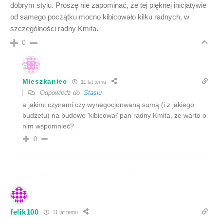
dobrym stylu. Proszę nie zapominać, że tej pięknej inicjatywie
od samego początku mocno kibicowało kilku radnych, w
szczególności radny Kmita.
0
Mieszkaniec
11 lat temu
Odpowiedz do
Stasiu
a jakimi czynami czy wynegocjonwaną sumą (i z jakiego
budżetu) na budowe 'kibicował’ pan radny Kmita, że warto o
nim wspomnieć?
0
felik100
11 lat temu