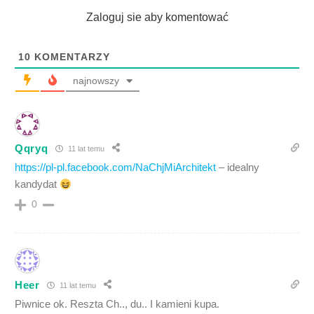
Zaloguj sie aby komentować
10
KOMENTARZY
najnowszy
Qqryq
11 lat temu
https://pl-pl.facebook.com/NaChjMiArchitekt
– idealny
kandydat
0
Heer
11 lat temu
Piwnice ok. Reszta Ch.., du.. I kamieni kupa.