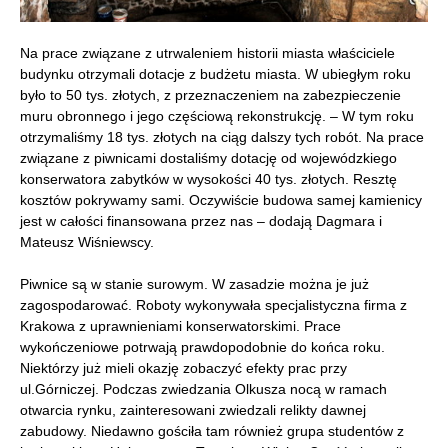
Na prace związane z utrwaleniem historii miasta właściciele
budynku otrzymali dotacje z budżetu miasta. W ubiegłym roku
było to 50 tys. złotych, z przeznaczeniem na zabezpieczenie
muru obronnego i jego częściową rekonstrukcję. – W tym roku
otrzymaliśmy 18 tys. złotych na ciąg dalszy tych robót. Na prace
związane z piwnicami dostaliśmy dotację od wojewódzkiego
konserwatora zabytków w wysokości 40 tys. złotych. Resztę
kosztów pokrywamy sami. Oczywiście budowa samej kamienicy
jest w całości finansowana przez nas – dodają Dagmara i
Mateusz Wiśniewscy.
Piwnice są w stanie surowym. W zasadzie można je już
zagospodarować. Roboty wykonywała specjalistyczna firma z
Krakowa z uprawnieniami konserwatorskimi. Prace
wykończeniowe potrwają prawdopodobnie do końca roku.
Niektórzy już mieli okazję zobaczyć efekty prac przy
ul.Górniczej. Podczas zwiedzania Olkusza nocą w ramach
otwarcia rynku, zainteresowani zwiedzali relikty dawnej
zabudowy. Niedawno gościła tam również grupa studentów z