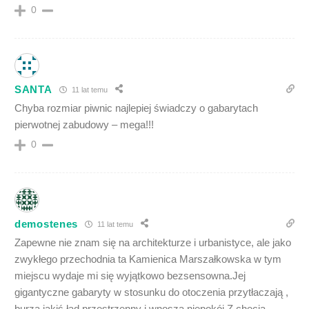
0
SANTA
11 lat temu
Chyba rozmiar piwnic najlepiej świadczy o gabarytach
pierwotnej zabudowy – mega!!!
0
demostenes
11 lat temu
Zapewne nie znam się na architekturze i urbanistyce, ale jako
zwykłego przechodnia ta Kamienica Marszałkowska w tym
miejscu wydaje mi się wyjątkowo bezsensowna.Jej
gigantyczne gabaryty w stosunku do otoczenia przytłaczają ,
burzą jakiś ład przestrzenny i wnoszą niepokój.Z chęcią