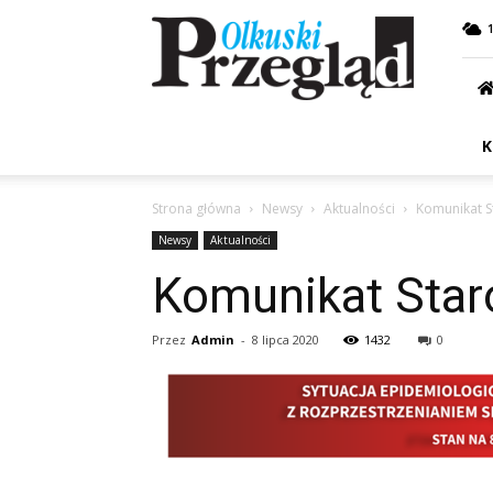
Przegląd
Olkuski
K
Strona główna
Newsy
Aktualności
Komunikat S
Newsy
Aktualności
Komunikat Star
Przez
Admin
-
8 lipca 2020
1432
0