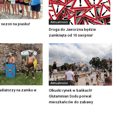
Aktualności
 sezon na piasku!
Droga do Jaworzna będzie
zamknięta od 10 sierpnia!
Aktualności
adiatorzy na zamku w
Olkuski rynek w bańkach!
Glutaminian Sodu porwał
mieszkańców do zabawy