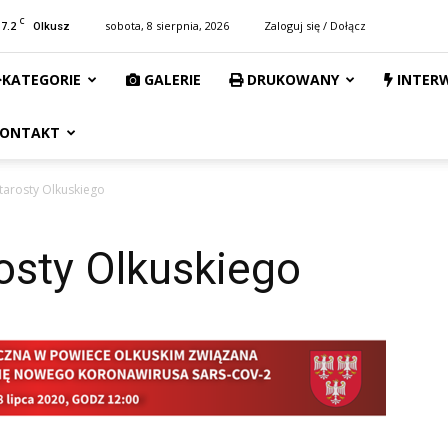
C
17.2
sobota, 8 sierpnia, 2026
Zaloguj się / Dołącz
Olkusz
KATEGORIE
GALERIE
DRUKOWANY
INTER
ONTAKT
tarosty Olkuskiego
osty Olkuskiego