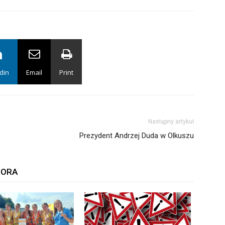
din
Email
Print
Następny artykuł
Prezydent Andrzej Duda w Olkuszu
TORA