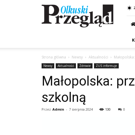
Przegląd
Olkuski
K
Strona główna
Newsy
Aktualności
Małopolska:
Newsy
Aktualności
Zdrowie
ZUS informuje
Małopolska: pr
szkolną
Przez
Admin
-
7 sierpnia 2024
130
0