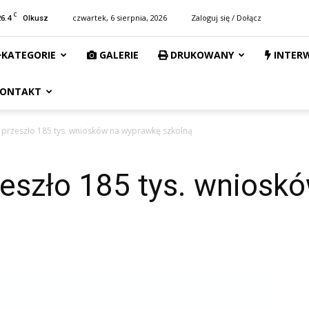
C
26.4
czwartek, 6 sierpnia, 2026
Zaloguj się / Dołącz
Olkusz
KATEGORIE
GALERIE
DRUKOWANY
INTER
ONTAKT
 przeszło 185 tys. wniosków na wyprawkę szkolną
zeszło 185 tys. wniosk