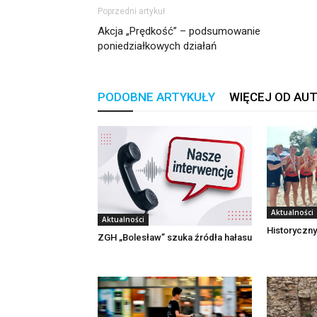
Poprzedni artykuł
Akcja „Prędkość” – podsumowanie
poniedziałkowych działań
PODOBNE ARTYKUŁY
WIĘCEJ OD AU
Aktualności
Aktualności
Historyczny
ZGH „Bolesław” szuka źródła hałasu