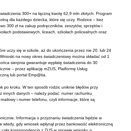
świadczenia 300+ na łączną kwotę 62,9 mln złotych. Program
olną dla każdego dziecka, które się uczy. Rodzice – bez
o 300 zł na zakup podręczników, zeszytów, sprzętów i
kołach podstawowych, liceach, szkołach policealnych oraz
óre uczy się w szkole, aż do ukończenia przez nie 20. lub 24
. Wnioski na nowy okres świadczeniowy można składać od 1
 końca sierpnia gwarantuje wypłatę świadczenia do 30
icznie – przez aplikację mZUS, Platformę Usług
czną lub portal Emp@tia.
 po kroku. W ten sposób rodzic uniknie błędów przy
cz innych danych – należy podać: numer rachunku
ailowy i numer telefonu, czyli informacje, które są
icznie. Informacja o przyznaniu świadczenia będzie w
że wtedy, gdy wniosek wpłynął przez bankowość elektroniczną
ż cała korespondencja z ZUS w sprawie wniosku o