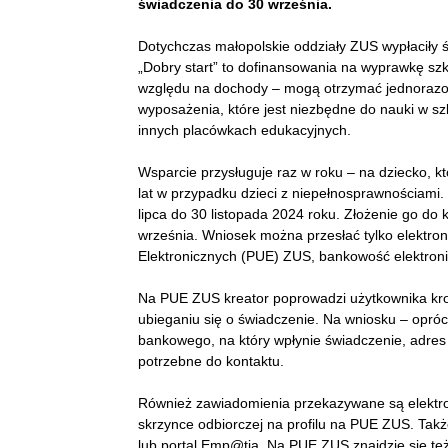
świadczenia do 30 września.
Dotychczas małopolskie oddziały ZUS wypłaciły 
„Dobry start” to dofinansowania na wyprawkę szk
względu na dochody – mogą otrzymać jednorazow
wyposażenia, które jest niezbędne do nauki w sz
innych placówkach edukacyjnych.
Wsparcie przysługuje raz w roku – na dziecko, kt
lat w przypadku dzieci z niepełnosprawnościami
lipca do 30 listopada 2024 roku. Złożenie go do
września. Wniosek można przesłać tylko elektron
Elektronicznych (PUE) ZUS, bankowość elektroni
Na PUE ZUS kreator poprowadzi użytkownika krok
ubieganiu się o świadczenie. Na wniosku – opró
bankowego, na który wpłynie świadczenie, adres m
potrzebne do kontaktu.
Również zawiadomienia przekazywane są elektron
skrzynce odbiorczej na profilu na PUE ZUS. Tak
lub portal Emp@tia. Na PUE ZUS znajdzie się te