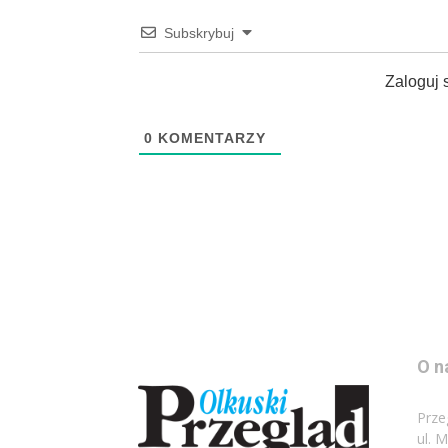
Subskrybuj
Zaloguj 
0
KOMENTARZY
O n
Prze
ul. 