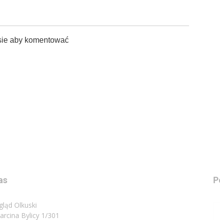
sie aby komentować
as
P
gląd Olkuski
Marcina Bylicy 1/301