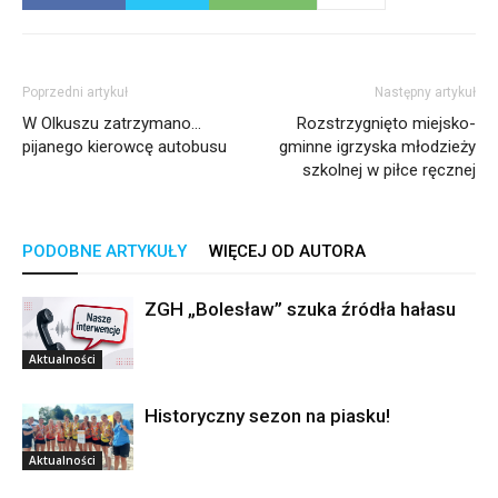
Poprzedni artykuł
Następny artykuł
W Olkuszu zatrzymano…
Rozstrzygnięto miejsko-
pijanego kierowcę autobusu
gminne igrzyska młodzieży
szkolnej w piłce ręcznej
PODOBNE ARTYKUŁY
WIĘCEJ OD AUTORA
ZGH „Bolesław” szuka źródła hałasu
Aktualności
Historyczny sezon na piasku!
Aktualności