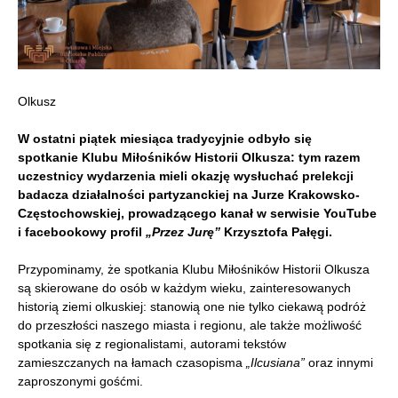
Olkusz
W ostatni piątek miesiąca tradycyjnie odbyło się
spotkanie Klubu Miłośników Historii Olkusza: tym razem
uczestnicy wydarzenia mieli okazję wysłuchać prelekcji
badacza działalności partyzanckiej na Jurze Krakowsko-
Częstochowskiej, prowadzącego kanał w serwisie YouTube
i facebookowy profil
„Przez Jurę”
Krzysztofa Pałęgi.
Przypominamy, że spotkania Klubu Miłośników Historii Olkusza
są skierowane do osób w każdym wieku, zainteresowanych
historią ziemi olkuskiej: stanowią one nie tylko ciekawą podróż
do przeszłości naszego miasta i regionu, ale także możliwość
spotkania się z regionalistami, autorami tekstów
zamieszczanych na łamach czasopisma
„Ilcusiana”
oraz innymi
zaproszonymi gośćmi.