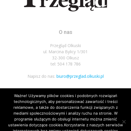
O nas
Przegląd Olkuski
ul. Marcina Bylicy 1/301
32-300 Olkusz
tel: 504 178 786
Napisz do nas:
biuro@przeglad.olkuski.pl
Ważne! Używamy plików cookies i podobnych rozwiązań
Podążaj za nami
technologicznych, aby personalizować zawartość i treści
reklamowe, a także do dostarczenia funkcji związanych z
mediami społecznościowymi i analizy ruchu na stronie. W
programie służącym do obsługi internetu można zmienić
ustawienia dotyczące cookies.Korzystanie z naszych serwisów
internetowych bez zmiany ustawień dotyczących cookies