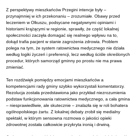
Z perspektywy mieszkańców Przegini intencje były –
przynajmniej w ich przekonaniu – zrozumiałe. Obawy przed
leczeniem w Olkuszu, podsycane negatywnymi opiniami i
historiami krążącymi w regionie, sprawiły, że część lokalnej
społeczności zaczęła domagać się realnego wpływu na to,
dokąd trafia pacjent w stanie zagrożenia zdrowia. Problem
polega na tym, że system ratownictwa medycznego nie działa
według logiki życzeń i preferencji, lecz według ściśle określonych
procedur, których samorząd gminny po prostu nie ma prawa
zmieniać.
Ten rozdźwięk pomiędzy emocjami mieszkańców a
kompetencjami rady gminy szybko wykorzystali komentatorzy.
Rezolucja została przedstawiona jako przykład niezrozumienia
podstaw funkcjonowania ratownictwa medycznego, a cała gmina
– niesprawiedliwie, ale skutecznie – znalazła się w roli bohatera
ogólnopolskiego żartu. Z lokalnej debaty zrobił się medialny
spektakl, w którym sensowna rozmowa o jakości opieki
zdrowotnej została całkowicie przykryta ironią i drwiną.