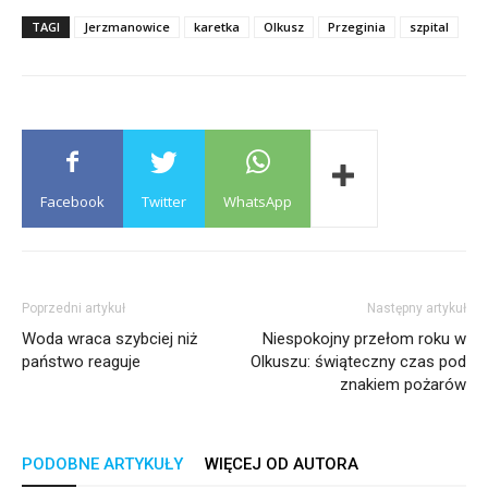
TAGI
Jerzmanowice
karetka
Olkusz
Przeginia
szpital
Facebook
Twitter
WhatsApp
Poprzedni artykuł
Następny artykuł
Woda wraca szybciej niż
Niespokojny przełom roku w
państwo reaguje
Olkuszu: świąteczny czas pod
znakiem pożarów
PODOBNE ARTYKUŁY
WIĘCEJ OD AUTORA