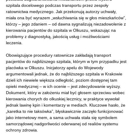
szpitala docelowego podczas transportu przez zespoły
ratownictwa medycznego. Jak przekonują autorzy uchwały,
miała ona być wyrazem „wsłuchiwania się w głos mieszkańców”,
którzy – jego zdaniem – od dawna sygnalizują niezadowolenie z
kierowania pacjentów do szpitala w Olkuszu, wskazując na
problemy z diagnostyką, jakością usług i możliwościami
leczenia.
Obowiązujące procedury ratownicze zakładają transport
pacjentów do najbliższego szpitala, którym w tym przypadku jest
placówka w Olkuszu. Inicjatorzy apelu do Wojewody
argumentowali jednak, że do najbliższego szpitala w Krakowie
dzieli ich niewiele większa odległość, poziom dostępnej tam
opieki medycznej – w ich ocenie – jest zdecydowanie wyższy.
Dokument, który w założeniu miał być głosem sprzeciwu wobec
kierowania chorych do olkuskiej lecznicy, w praktyce wywołał
jednak lawinę kpin i komentarzy w mediach. Kluczowe hasło, że
„karetka to nie taksówka”, błyskawicznie zaczęło funkcjonować
jako internetowy mem, a sama uchwała stała się symbolem
samorządowej nadgorliwości oderwanej od realiów systemu
ochrony zdrowia.