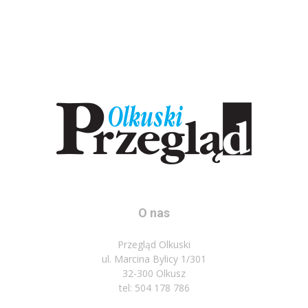
O nas
Przegląd Olkuski
ul. Marcina Bylicy 1/301
32-300 Olkusz
tel: 504 178 786