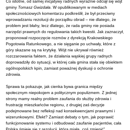
Co istotne, od samej inicjatywy radnych wyraźnie odciął się wójt
gminy
Tomasz Gwizdała
. W opublikowanym w mediach
społecznościowych komentarzu podkreślił, że był przeciwny
wprowadzaniu rezolucji do porządku obrad – nie dlatego, że
problem jest błahy, lecz dlatego, że rada gminy nie posiada
narzędzi prawnych do regulowania takich kwestii. Jak zaznaczył,
proponował rozpoczęcie rozmów z dyrekcją Krakowskiego
Pogotowia Ratunkowego, a nie sięganie po uchwały, które z
góry skazane są na krytykę. Wójt nie ukrywał również
rozczarowania faktem, że działania wąskiej grupy radnych
doprowadziły do sytuacji, w której cała gmina stała się obiektem
ogólnopolskich kpin, zamiast poważnej dyskusji o ochronie
zdrowia.
Sprawa ta pokazuje, jak cienka bywa granica między
społecznym niepokojem a politycznym populizmem. Z jednej
strony mamy realny problem zaufania do służby zdrowia i
frustrację mieszkańców regionu, z drugiej zaś decyzje
podejmowane bez refleksji nad konsekwencjami prawnymi i
wizerunkowymi. Efekt? Zamiast debaty o tym, jak poprawić
funkcjonowanie systemu i odbudować zaufanie pacjentów, cała
Polska śmieje się z rezolucji, która miała „coś zmienić”.