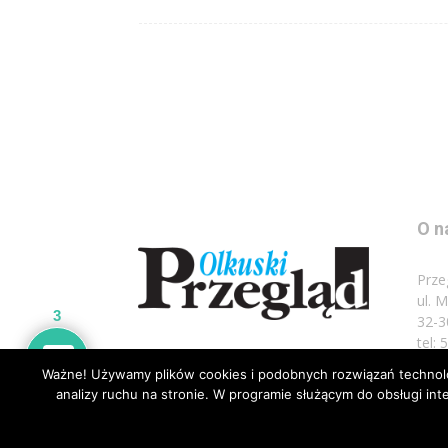
O n
Prze
ul. 
3
32-3
tel:
Ważne! Używamy plików cookies i podobnych rozwiązań technolog
Napi
analizy ruchu na stronie. W programie służącym do obsługi i