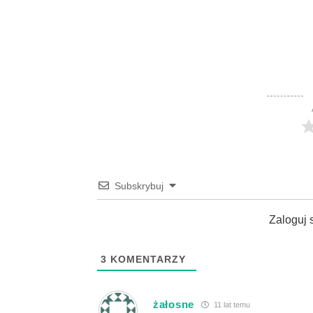
Subskrybuj
Zaloguj 
3
KOMENTARZY
żałosne
11 lat temu