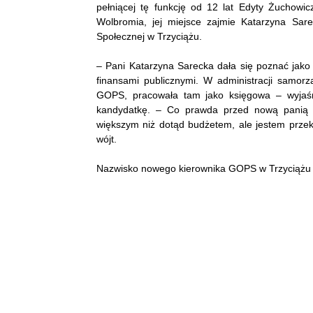
pełniącej tę funkcję od 12 lat Edyty Żuchowic
Wolbromia, jej miejsce zajmie Katarzyna S
Społecznej w Trzyciążu.
– Pani Katarzyna Sarecka dała się poznać jako
finansami publicznymi. W administracji samorz
GOPS, pracowała tam jako księgowa – wyjaśn
kandydatkę. – Co prawda przed nową panią sk
większym niż dotąd budżetem, ale jestem prze
wójt.
Nazwisko nowego kierownika GOPS w Trzyciążu