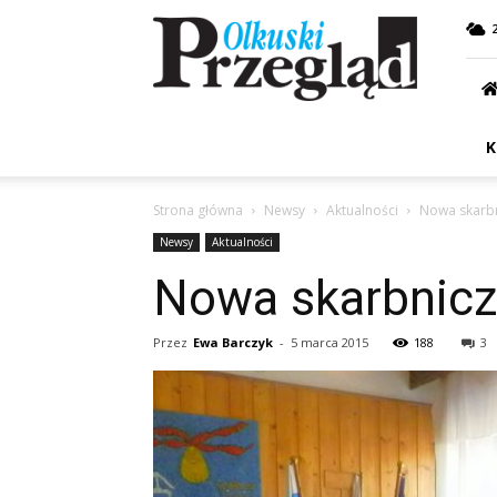
Przegląd
Olkuski
K
Strona główna
Newsy
Aktualności
Nowa skarbn
Newsy
Aktualności
Nowa skarbnicz
Przez
Ewa Barczyk
-
5 marca 2015
188
3