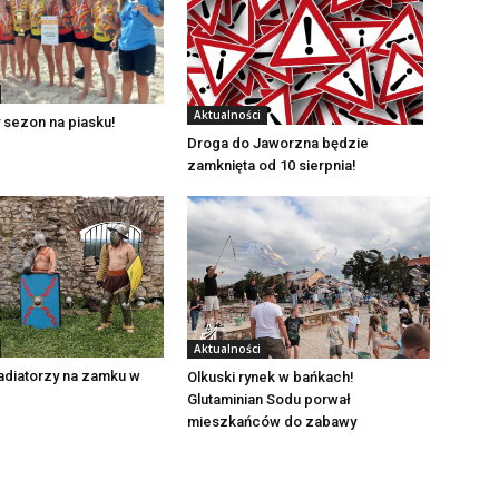
Aktualności
 sezon na piasku!
Droga do Jaworzna będzie
zamknięta od 10 sierpnia!
Aktualności
adiatorzy na zamku w
Olkuski rynek w bańkach!
Glutaminian Sodu porwał
mieszkańców do zabawy