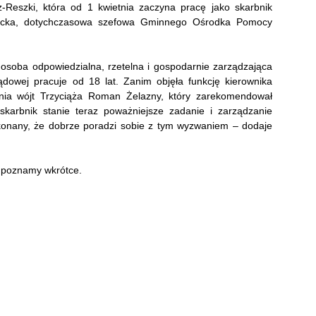
z-Reszki, która od 1 kwietnia zaczyna pracę jako skarbnik
arecka, dotychczasowa szefowa Gminnego Ośrodka Pomocy
 osoba odpowiedzialna, rzetelna i gospodarnie zarządzająca
ądowej pracuje od 18 lat. Zanim objęła funkcję kierownika
ia wójt Trzyciąża Roman Żelazny, który zarekomendował
arbnik stanie teraz poważniejsze zadanie i zarządzanie
konany, że dobrze poradzi sobie z tym wyzwaniem – dodaje
 poznamy wkrótce.