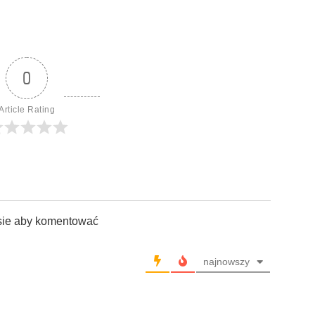
0
Article Rating
sie aby komentować
najnowszy