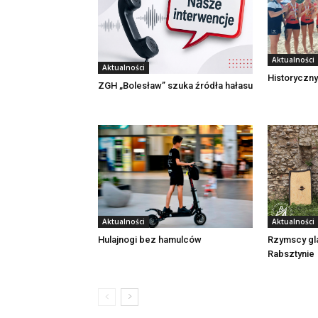
Aktualności
Aktualności
Historyczny
ZGH „Bolesław” szuka źródła hałasu
Aktualności
Aktualności
Rzymscy gl
Hulajnogi bez hamulców
Rabsztynie