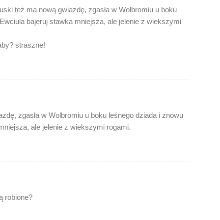
kuski też ma nową gwiazdę, zgasła w Wolbromiu u boku
Ewciula bajeruj stawka mniejsza, ale jelenie z wiekszymi
aby? straszne!
azdę, zgasła w Wolbromiu u boku leśnego dziada i znowu
mniejsza, ale jelenie z wiekszymi rogami.
ą robione?