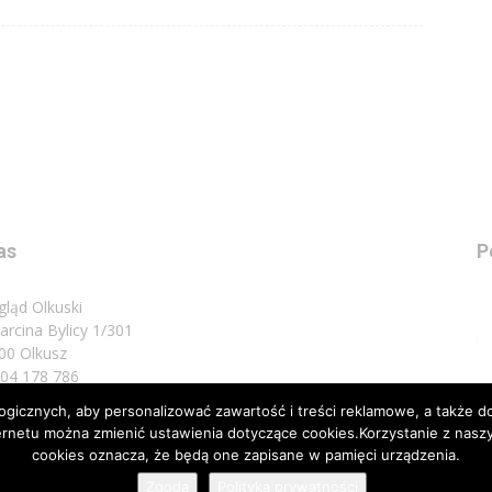
as
P
gląd Olkuski
Marcina Bylicy 1/301
00 Olkusz
 504 178 786
icznych, aby personalizować zawartość i treści reklamowe, a także do
sz do nas:
biuro@przeglad.olkuski.pl
nternetu można zmienić ustawienia dotyczące cookies.Korzystanie z na
cookies oznacza, że będą one zapisane w pamięci urządzenia.
Zgoda
Polityka prywatności