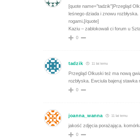
[quote name=”tadzik”]Przegląd Ol
leśnego dziada i znowu rozbłyska. 
rogami.[/quote]
Kaziu – zablokowali ci forum u Szt
0
tadzik
11 lat temu
Przegląd Olkuski też ma nową gwi
rozbłyska. Ewciula bajeruj stawka 
0
joanna_wanna
11 lat temu
jakość zdjęcia porażająca. komórk
0