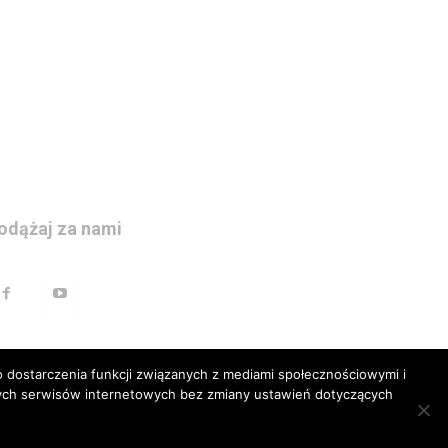
odążaj za nami
 dostarczenia funkcji związanych z mediami społecznościowymi i
szych serwisów internetowych bez zmiany ustawień dotyczących