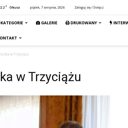
C
22.2
piątek, 7 sierpnia, 2026
Zaloguj się / Dołącz
Olkusz
KATEGORIE
GALERIE
DRUKOWANY
INTER
ONTAKT
iczka w Trzyciążu
ka w Trzyciążu