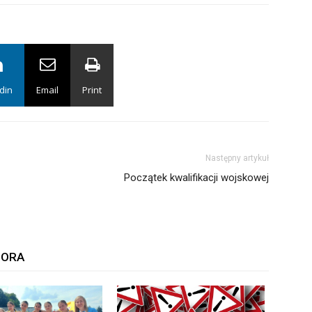
din
Email
Print
Następny artykuł
Początek kwalifikacji wojskowej
TORA