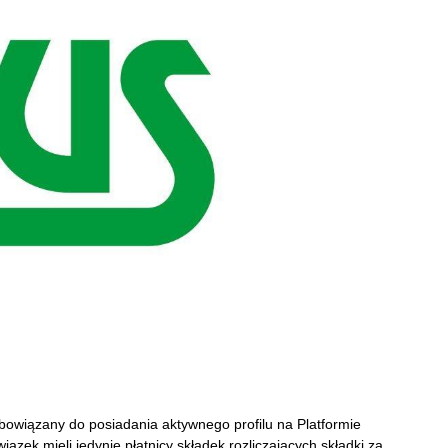
owiązany do posiadania aktywnego profilu na Platformie
ązek mieli jedynie płatnicy składek rozliczających składki za