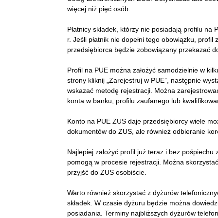
więcej niż pięć osób.
Płatnicy składek, którzy nie posiadają profilu n
r. Jeśli płatnik nie dopełni tego obowiązku, profil
przedsiębiorca będzie zobowiązany przekazać do
Profil na PUE można założyć samodzielnie w kilk
strony kliknij „Zarejestruj w PUE”, następnie wys
wskazać metodę rejestracji. Można zarejestrow
konta w banku, profilu zaufanego lub kwalifikow
Konto na PUE ZUS daje przedsiębiorcy wiele możl
dokumentów do ZUS, ale również odbieranie kor
Najlepiej założyć profil już teraz i bez pośpiech
pomogą w procesie rejestracji. Można skorzystać
przyjść do ZUS osobiście.
Warto również skorzystać z dyżurów telefoniczn
składek. W czasie dyżuru będzie można dowiedzieć 
posiadania. Terminy najbliższych dyżurów telefon