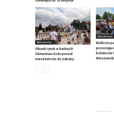
zamknięta od 10 sierpnia!
Aktualności
Aktualności
Wolbrom pa
poruszając
Olkuski rynek w bańkach!
bohaterów 
Glutaminian Sodu porwał
Warszawsk
mieszkańców do zabawy