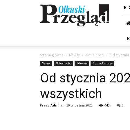
Przegląd
Olkuski
K
Strona główna
Newsy
Aktualności
Od stycznia
Newsy
Aktualności
Zdrowie
ZUS informuje
Od stycznia 20
wszystkich
Przez
Admin
-
30 września 2022
443
0