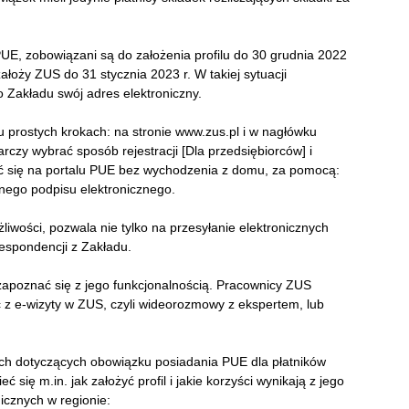
a PUE, zobowiązani są do założenia profilu do 30 grudnia 2022
 założy ZUS do 31 stycznia 2023 r. W takiej sytuacji
 Zakładu swój adres elektroniczny.
u prostych krokach: na stronie www.zus.pl i w nagłówku
tarczy wybrać sposób rejestracji [Dla przedsiębiorców] i
ać się na portalu PUE bez wychodzenia z domu, za pomocą:
anego podpisu elektronicznego.
iwości, pozwala nie tylko na przesyłanie elektronicznych
espondencji z Zakładu.
u zapoznać się z jego funkcjonalnością. Pracownicy ZUS
 z e-wizyty w ZUS, czyli wideorozmowy z ekspertem, lub
ych dotyczących obowiązku posiadania PUE dla płatników
się m.in. jak założyć profil i jakie korzyści wynikają z jego
icznych w regionie: