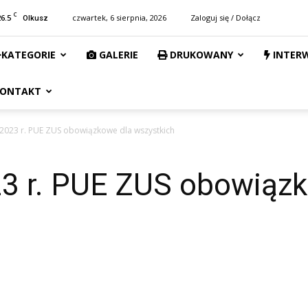
C
26.5
czwartek, 6 sierpnia, 2026
Zaloguj się / Dołącz
Olkusz
KATEGORIE
GALERIE
DRUKOWANY
INTER
ONTAKT
 2023 r. PUE ZUS obowiązkowe dla wszystkich
23 r. PUE ZUS obowiąz