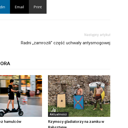
din
Email
Print
Następny artykuł
Radni „zamrozili” część uchwały antysmogowej
TORA
Aktualności
Rzymscy gladiatorzy na zamku w
bez hamulców
Rabsztynie