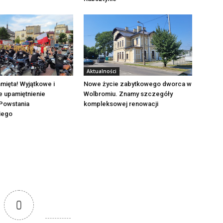
Aktualności
mięta! Wyjątkowe i
Nowe życie zabytkowego dworca w
e upamiętnienie
Wolbromiu. Znamy szczegóły
Powstania
kompleksowej renowacji
iego
0