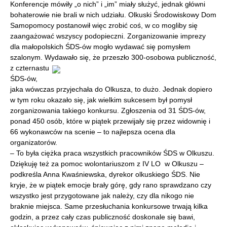
Konferencje mówiły „o nich” i „im” miały służyć, jednak główni
bohaterowie nie brali w nich udziału. Olkuski Środowiskowy Dom
Samopomocy postanowił więc zrobić coś, w co mogliby się
zaangażować wszyscy podopieczni. Zorganizowanie imprezy
dla małopolskich ŚDS-ów mogło wydawać się pomysłem
szalonym. Wydawało
się, że przeszło 300-osobowa publiczność,
z czternastu
ŚDS-ów,
jaka wówczas przyjechała do Olkusza, to dużo. Jednak dopiero
w tym roku okazało się, jak wielkim sukcesem był pomysł
zorganizowania takiego konkursu. Zgłoszenia od 31 ŚDS-ów,
ponad 450 osób, które w piątek przewijały się przez widownię i
66 wykonawców na scenie – to najlepsza ocena dla
organizatorów.
– To była ciężka praca wszystkich pracowników ŚDS w Olkuszu.
Dziękuję też za pomoc wolontariuszom z IV LO w Olkuszu –
podkreśla Anna Kwaśniewska, dyrekor olkuskiego ŚDS. Nie
kryje, że w piątek emocje brały górę, gdy rano sprawdzano czy
wszystko jest przygotowane jak należy, czy dla nikogo nie
braknie miejsca. Same przesłuchania konkursowe trwają kilka
godzin, a przez cały czas publiczność doskonale się bawi,