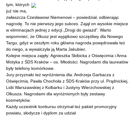
tym, których
już nie ma,
zwłaszcza Czesławowi Niemenowi – powiedział, odbierając
nagrodę. To nie pierwszy jego sukces. Zajął on wysokie miejsce
w eliminacjach jednej z edycji „Drogi do gwiazd”. Warto
wspomnieć, że Olkusz jest wyjątkowo szczęśliwy dla Nowego
Targu, gdyż w zeszłym roku główna nagroda powędrowała też
do niego, a wywalczyła ją Marta Jakubiec.
Kolejne miejsca zajęły: Agnieszka Skibicka z Oświęcimia i Anna
Motyka z ŚDS Kraków – os. Młodości. Nagrodami dla laureatów
były telefony komórkowe.
Jury przyznało też wyróżnienia dla: Andrzeja Garbacza z
Oświęcimia, Pawła Chochoła z ŚDS Kraków przy ul. Prądnickiej,
Lidii Warszawskiej z Kolbarku i Justyny Wierzchowskiej z
Olkusza. Nagrodami dla wyróżnionych były zestawy
kosmetyków.
Każdy uczestnik konkursu otrzymał też pakiet promocyjny
powiatu, słodycze i dyplom za udział.