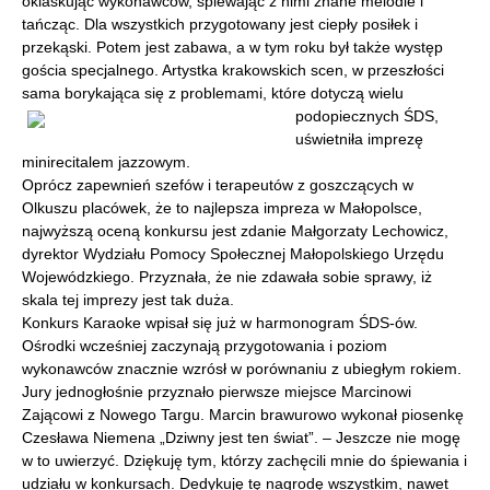
oklaskując wykonawców, śpiewając z nimi znane melodie i
tańcząc. Dla wszystkich przygotowany jest ciepły posiłek i
przekąski. Potem jest zabawa, a w tym roku był także występ
gościa specjalnego. Artystka krakowskich scen, w przeszłości
sama borykająca się z problemami, które
dotyczą wielu
podopiecznych ŚDS,
uświetniła imprezę
minirecitalem jazzowym.
Oprócz zapewnień szefów i terapeutów z goszczących w
Olkuszu placówek, że to najlepsza impreza w Małopolsce,
najwyższą oceną konkursu jest zdanie Małgorzaty Lechowicz,
dyrektor Wydziału Pomocy Społecznej Małopolskiego Urzędu
Wojewódzkiego. Przyznała, że nie zdawała sobie sprawy, iż
skala tej imprezy jest tak duża.
Konkurs Karaoke wpisał się już w harmonogram ŚDS-ów.
Ośrodki wcześniej zaczynają przygotowania i poziom
wykonawców znacznie wzrósł w porównaniu z ubiegłym rokiem.
Jury jednogłośnie przyznało pierwsze miejsce Marcinowi
Zającowi z Nowego Targu. Marcin brawurowo wykonał piosenkę
Czesława Niemena „Dziwny jest ten świat”. – Jeszcze nie mogę
w to uwierzyć. Dziękuję tym, którzy zachęcili mnie do śpiewania i
udziału w konkursach. Dedykuję tę nagrodę wszystkim, nawet