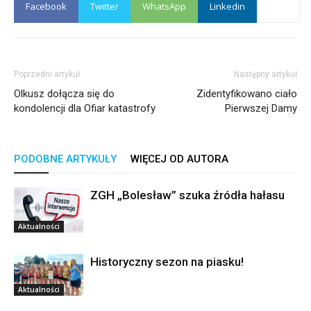
Facebook
Twitter
WhatsApp
Linkedin
Poprzedni artykuł
Następny artykuł
Olkusz dołącza się do
Zidentyfikowano ciało
kondolencji dla Ofiar katastrofy
Pierwszej Damy
PODOBNE ARTYKUŁY
WIĘCEJ OD AUTORA
ZGH „Bolesław” szuka źródła hałasu
Aktualności
Historyczny sezon na piasku!
Aktualności