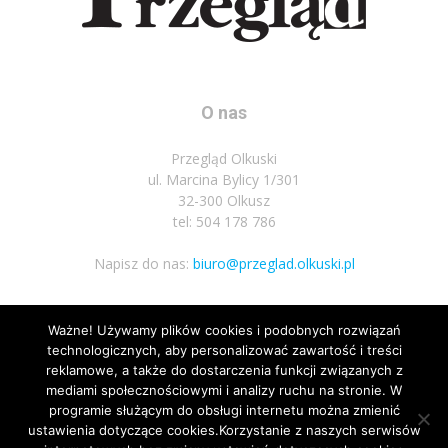
O nas
Przegląd Olkuski
ul. Marcina Bylicy 1/301
32-300 Olkusz
tel: 504 178 786
Napisz do nas:
biuro@przeglad.olkuski.pl
Ważne! Używamy plików cookies i podobnych rozwiązań
Podążaj za nami
technologicznych, aby personalizować zawartość i treści
reklamowe, a także do dostarczenia funkcji związanych z
mediami społecznościowymi i analizy ruchu na stronie. W
programie służącym do obsługi internetu można zmienić
ustawienia dotyczące cookies.Korzystanie z naszych serwisów