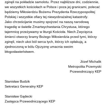
zginęli na pokładzie samolotu. Przez najbliższe dni, codziennie,
we wszystkich kościołach w Polsce i poza jej granicami, polecać
będziemy Miłosierdziu Bożemu Prezydenta Rzeczypospolitej
Polskiej i wszystkie ofiary tej niewyobrażalnej katastrofy.
Jako chrześcijanie musimy spojrzeć na naszą narodową
tragedię w świetle Zmartwychwstania Chrystusa, którego
tajemnicę przeżywamy w liturgii Kościoła. Niech Zwycięzca
śmierci otworzy bramy Bożego Miłosierdzia przed tymi, którzy
zginęli, niech ukoi ból serca tych, którzy ich opłakują, a
zjednoczoną w bólu Ojczyznę umacnia swoim
błogosławieństwem.
Józef Michalik
Metropolita Przemyski
Przewodniczący KEP
Stanisław Budzik
Sekretarz Generalny KEP
Stanisław Gądecki
Zastępca Przewodniczącego KEP