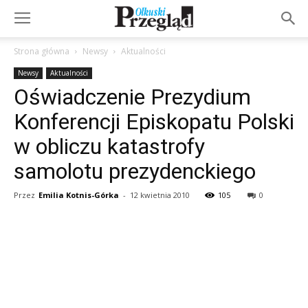
Strona główna
Newsy
Aktualności
Newsy
Aktualności
Oświadczenie Prezydium
Konferencji Episkopatu Polski
w obliczu katastrofy
samolotu prezydenckiego
Przez
Emilia Kotnis-Górka
-
12 kwietnia 2010
105
0