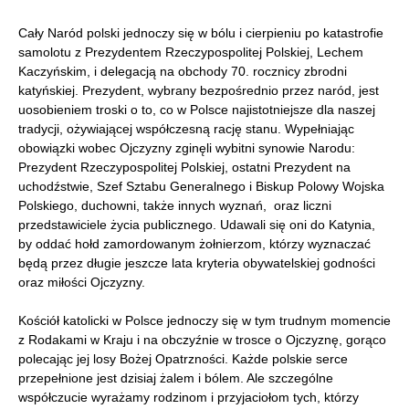
Cały Naród polski jednoczy się w bólu i cierpieniu po katastrofie
samolotu z Prezydentem Rzeczypospolitej Polskiej, Lechem
Kaczyńskim, i delegacją na obchody 70. rocznicy zbrodni
katyńskiej. Prezydent, wybrany bezpośrednio przez naród, jest
uosobieniem troski o to, co w Polsce najistotniejsze dla naszej
tradycji, ożywiającej współczesną rację stanu. Wypełniając
obowiązki wobec Ojczyzny zginęli wybitni synowie Narodu:
Prezydent Rzeczypospolitej Polskiej, ostatni Prezydent na
uchodźstwie, Szef Sztabu Generalnego i Biskup Polowy Wojska
Polskiego, duchowni, także innych wyznań, oraz liczni
przedstawiciele życia publicznego. Udawali się oni do Katynia,
by oddać hołd zamordowanym żołnierzom, którzy wyznaczać
będą przez długie jeszcze lata kryteria obywatelskiej godności
oraz miłości Ojczyzny.
Kościół katolicki w Polsce jednoczy się w tym trudnym momencie
z Rodakami w Kraju i na obczyźnie w trosce o Ojczyznę, gorąco
polecając jej losy Bożej Opatrzności. Każde polskie serce
przepełnione jest dzisiaj żalem i bólem. Ale szczególne
współczucie wyrażamy rodzinom i przyjaciołom tych, którzy