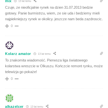
mix
13 lat temu
Czuje, ze nieoficjalnie rynek na dzien 31.07.2013 bedzie
gotowy. Panie burmistrzu, wiem, ze sie uda i bedziemy mieli
najpiekniejszy rynek w okolicy. jeszcze nam beda zazdroscic.
0
Kolarz amator
13 lat temu
To znakomita wiadomość. Pierwsza liga światowego
kolarstwa wreszcie w Olkuszu. Kończcie remont rynku, może
telewizja go pokaże!
0
alkazelcer
13 lat temu