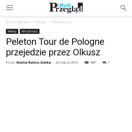
Strona główna
Newsy
Aktualności
Newsy
Aktualności
Peleton Tour de Pologne
przejedzie przez Olkusz
Przez
Emilia Kotnis-Górka
-
26 marca 2013
147
7