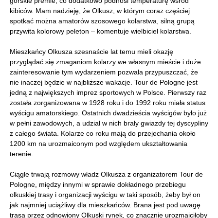
górskie premie, co dodatkowo podnosi temperaturę wśród
kibiców. Mam nadzieję, że Olkusz, w którym coraz częściej
spotkać można amatorów szosowego kolarstwa, silną grupą
przywita kolorowy peleton – komentuje wielbiciel kolarstwa.
Mieszkańcy Olkusza szesnaście lat temu mieli okazję
przyglądać się zmaganiom kolarzy we własnym mieście i duże
zainteresowanie tym wydarzeniem pozwala przypuszczać, że
nie inaczej będzie w najbliższe wakacje. Tour de Pologne jest
jedną z największych imprez sportowych w Polsce. Pierwszy raz
została zorganizowana w 1928 roku i do 1992 roku miała status
wyścigu amatorskiego. Ostatnich dwadzieścia wyścigów było już
w pełni zawodowych, a udział w nich brały gwiazdy tej dyscypliny
z całego świata. Kolarze co roku mają do przejechania około
1200 km na urozmaiconym pod względem ukształtowania
terenie.
Ciągle trwają rozmowy władz Olkusza z organizatorem Tour de
Pologne, między innymi w sprawie dokładnego przebiegu
olkuskiej trasy i organizacji wyścigu w taki sposób, żeby był on
jak najmniej uciążliwy dla mieszkańców. Brana jest pod uwagę
trasa przez odnowiony Olkuski rynek, co znacznie urozmaiciłoby