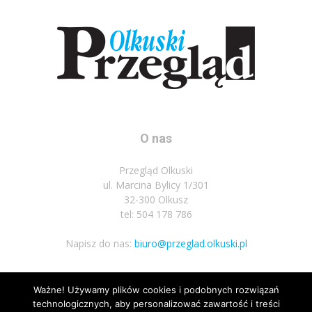
O nas
Przegląd Olkuski
ul. Marcina Bylicy 1/301
32-300 Olkusz
tel: 504 178 786
Napisz do nas:
biuro@przeglad.olkuski.pl
Ważne! Używamy plików cookies i podobnych rozwiązań
Podążaj za nami
technologicznych, aby personalizować zawartość i treści