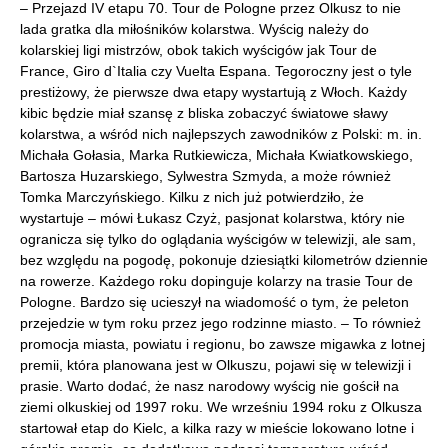
– Przejazd IV etapu 70. Tour de Pologne przez Olkusz to nie
lada gratka dla miłośników kolarstwa. Wyścig należy do
kolarskiej ligi mistrzów, obok takich wyścigów jak Tour de
France, Giro d`Italia czy Vuelta Espana. Tegoroczny jest o tyle
prestiżowy, że pierwsze dwa etapy wystartują z Włoch. Każdy
kibic będzie miał szansę z bliska zobaczyć światowe sławy
kolarstwa, a wśród nich najlepszych zawodników z Polski: m. in.
Michała Gołasia, Marka Rutkiewicza, Michała Kwiatkowskiego,
Bartosza Huzarskiego, Sylwestra Szmyda, a może również
Tomka Marczyńskiego. Kilku z nich już potwierdziło, że
wystartuje – mówi Łukasz Czyż, pasjonat kolarstwa, który nie
ogranicza się tylko do oglądania wyścigów w telewizji, ale sam,
bez względu na pogodę, pokonuje dziesiątki kilometrów dziennie
na rowerze. Każdego roku dopinguje kolarzy na trasie Tour de
Pologne. Bardzo się ucieszył na wiadomość o tym, że peleton
przejedzie w tym roku przez jego rodzinne miasto. – To również
promocja miasta, powiatu i regionu, bo zawsze migawka z lotnej
premii, która planowana jest w Olkuszu, pojawi się w telewizji i
prasie. Warto dodać, że nasz narodowy wyścig nie gościł na
ziemi olkuskiej od 1997 roku. We wrześniu 1994 roku z Olkusza
startował etap do Kielc, a kilka razy w mieście lokowano lotne i