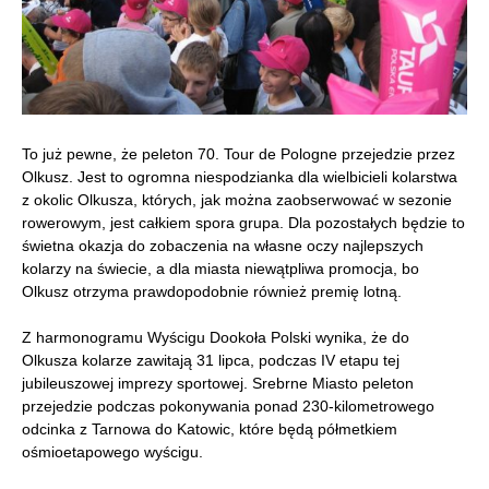
To już pewne, że peleton 70. Tour de Pologne przejedzie przez
Olkusz. Jest to ogromna niespodzianka dla wielbicieli kolarstwa
z okolic Olkusza, których, jak można zaobserwować w sezonie
rowerowym, jest całkiem spora grupa. Dla pozostałych będzie to
świetna okazja do zobaczenia na własne oczy najlepszych
kolarzy na świecie, a dla miasta niewątpliwa promocja, bo
Olkusz otrzyma prawdopodobnie również premię lotną.
Z harmonogramu Wyścigu Dookoła Polski wynika, że do
Olkusza kolarze zawitają 31 lipca, podczas IV etapu tej
jubileuszowej imprezy sportowej. Srebrne Miasto peleton
przejedzie podczas pokonywania ponad 230-kilometrowego
odcinka z Tarnowa do Katowic, które będą półmetkiem
ośmioetapowego wyścigu.