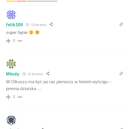
felik100
13 lat temu
super fajnie
0
Młody
13 lat temu
W Olkuszu ma być po raz pierwszy w historii wyścigu –
premia dziurska …
0