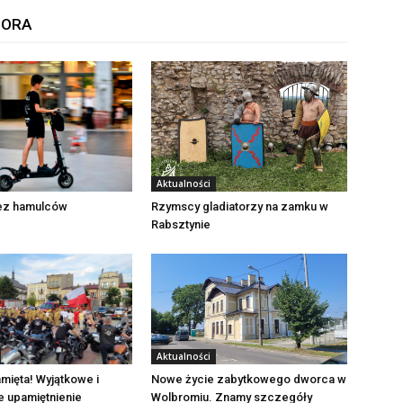
TORA
Aktualności
Rzymscy gladiatorzy na zamku w
bez hamulców
Rabsztynie
Aktualności
mięta! Wyjątkowe i
Nowe życie zabytkowego dworca w
e upamiętnienie
Wolbromiu. Znamy szczegóły