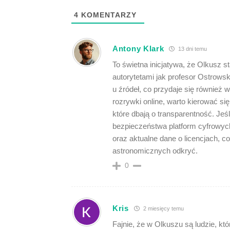
4
KOMENTARZY
Antony Klark
13 dni temu
To świetna inicjatywa, że Olkusz s
autorytetami jak profesor Ostrowsk
u źródeł, co przydaje się również 
rozrywki online, warto kierować si
które dbają o transparentność. Jeśl
bezpieczeństwa platform cyfrowyc
oraz aktualne dane o licencjach, c
astronomicznych odkryć.
0
Kris
2 miesięcy temu
Fajnie, że w Olkuszu są ludzie, któ