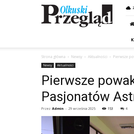
Przegląd
Olkuski
K
Strona główna
Newsy
Aktualności
Pierwsze po
Newsy
Aktualności
Pierwsze powak
Pasjonatów Ast
Przez
Admin
-
29 września 2025
153
4