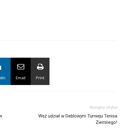
din
Email
Print
Następny artykuł
w
Weź udział w Deblowym Turnieju Tenisa
Ziemnego!