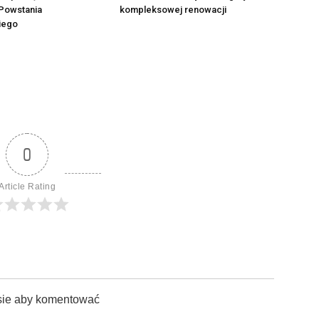
Powstania
kompleksowej renowacji
iego
0
Article Rating
sie aby komentować