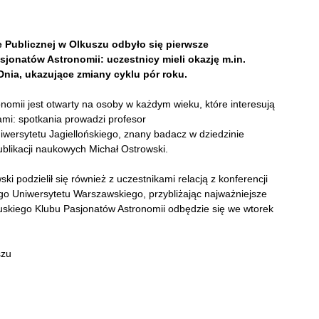
e Publicznej w Olkuszu odbyło się pierwsze
onatów Astronomii: uczestnicy mieli okazję m.in.
nia, ukazujące zmiany cyklu pór roku.
omii jest otwarty na osoby w każdym wieku, które interesują
i: spotkania prowadzi profesor
ersytetu Jagiellońskiego, znany badacz w dziedzinie
publikacji naukowych Michał Ostrowski.
 podzielił się również z uczestnikami relacją z konferencji
go Uniwersytetu Warszawskiego, przybliżając najważniejsze
kuskiego Klubu Pasjonatów Astronomii odbędzie się we wtorek
szu