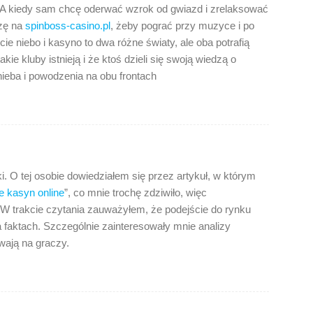
A kiedy sam chcę oderwać wzrok od gwiazd i zrelaksować
zę na
spinboss-casino.pl
, żeby pograć przy muzyce i po
ie niebo i kasyno to dwa różne światy, ale oba potrafią
kie kluby istnieją i że ktoś dzieli się swoją wiedzą o
ieba i powodzenia na obu frontach
. O tej osobie dowiedziałem się przez artykuł, w którym
e kasyn online
”, co mnie trochę zdziwiło, więc
W trakcie czytania zauważyłem, że podejście do rynku
a faktach. Szczególnie zainteresowały mnie analizy
ywają na graczy.