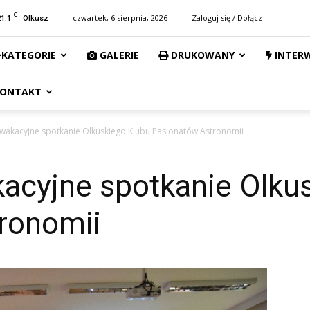
C
21.1
czwartek, 6 sierpnia, 2026
Zaloguj się / Dołącz
Olkusz
KATEGORIE
GALERIE
DRUKOWANY
INTER
ONTAKT
wakacyjne spotkanie Olkuskiego Klubu Pasjonatów Astronomii
acyjne spotkanie Olku
ronomii