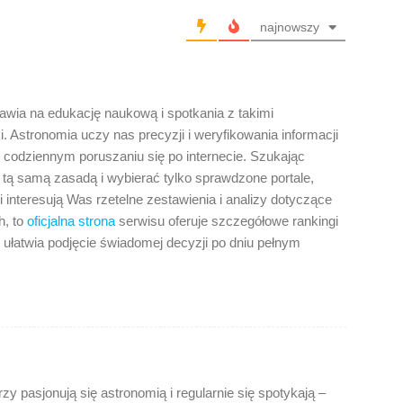
najnowszy
tawia na edukację naukową i spotkania z takimi
i. Astronomia uczy nas precyzji i weryfikowania informacji
w codziennym poruszaniu się po internecie. Szukając
ę tą samą zasadą i wybierać tylko sprawdzone portale,
i interesują Was rzetelne zestawienia i analizy dotyczące
h, to
oficjalna strona
serwisu oferuje szczegółowe rankingi
o ułatwia podjęcie świadomej decyzji po dniu pełnym
rzy pasjonują się astronomią i regularnie się spotykają –