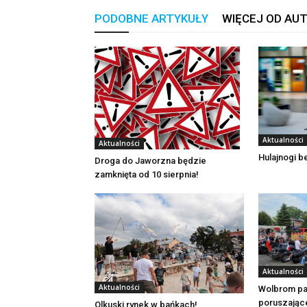
PODOBNE ARTYKUŁY
WIĘCEJ OD AU
Aktualności
Aktualności
Hulajnogi 
Droga do Jaworzna będzie
zamknięta od 10 sierpnia!
Aktualności
Aktualności
Wolbrom pa
poruszając
Olkuski rynek w bańkach!