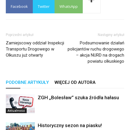
Facebook
Twitter
WhatsApp
Poprzedni artykuł
Następny artykuł
Zamiejscowy oddział Inspekcji
Podsumowanie działań
Transportu Drogowego w
policjantów ruchu drogowego
Olkuszu już otwarty
– akcja NURD na drogach
powiatu olkuskiego
PODOBNE ARTYKUŁY
WIĘCEJ OD AUTORA
ZGH „Bolesław” szuka źródła hałasu
Aktualności
Historyczny sezon na piasku!