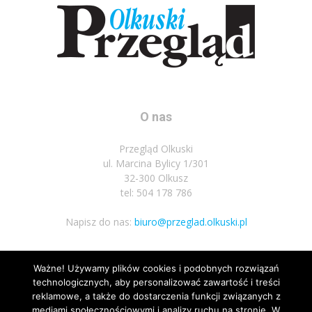
O nas
Przegląd Olkuski
ul. Marcina Bylicy 1/301
32-300 Olkusz
tel: 504 178 786
Napisz do nas:
biuro@przeglad.olkuski.pl
Ważne! Używamy plików cookies i podobnych rozwiązań
Podążaj za nami
technologicznych, aby personalizować zawartość i treści
reklamowe, a także do dostarczenia funkcji związanych z
mediami społecznościowymi i analizy ruchu na stronie. W