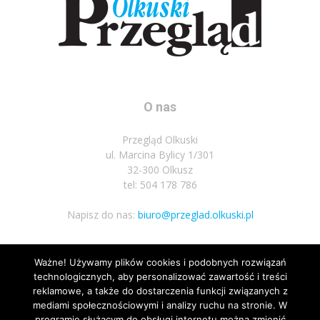
O nas
Przegląd Olkuski
ul. Marcina Bylicy 1/301
32-300 Olkusz
tel: 504 178 786
Napisz do nas:
biuro@przeglad.olkuski.pl
Ważne! Używamy plików cookies i podobnych rozwiązań
Podążaj za nami
technologicznych, aby personalizować zawartość i treści
reklamowe, a także do dostarczenia funkcji związanych z
mediami społecznościowymi i analizy ruchu na stronie. W
programie służącym do obsługi internetu można zmienić