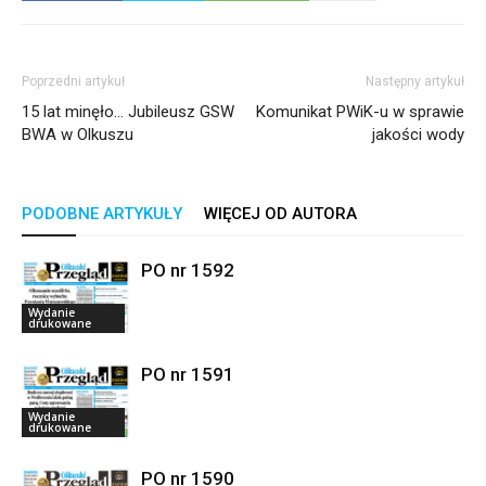
Poprzedni artykuł
Następny artykuł
15 lat minęło… Jubileusz GSW
Komunikat PWiK-u w sprawie
BWA w Olkuszu
jakości wody
PODOBNE ARTYKUŁY
WIĘCEJ OD AUTORA
PO nr 1592
Wydanie
drukowane
PO nr 1591
Wydanie
drukowane
PO nr 1590