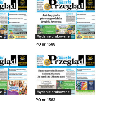
e
Wydanie drukowane
PO nr 1588
e
Wydanie drukowane
PO nr 1583