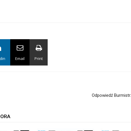
din
Email
Print
Odpowiedź Burmistrz
TORA