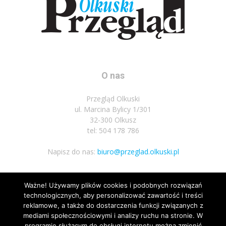
O nas
Przegląd Olkuski
ul. Marcina Bylicy 1/301
32-300 Olkusz
tel: 504 178 786
Napisz do nas:
biuro@przeglad.olkuski.pl
Ważne! Używamy plików cookies i podobnych rozwiązań
Podążaj za nami
technologicznych, aby personalizować zawartość i treści
reklamowe, a także do dostarczenia funkcji związanych z
mediami społecznościowymi i analizy ruchu na stronie. W
programie służącym do obsługi internetu można zmienić