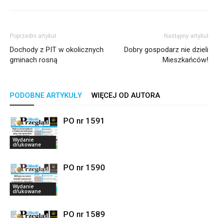
Poprzedni artykuł
Następny artykuł
Dochody z PIT w okolicznych
Dobry gospodarz nie dzieli
gminach rosną
Mieszkańców!
PODOBNE ARTYKUŁY
WIĘCEJ OD AUTORA
PO nr 1591
Wydanie
drukowane
PO nr 1590
Wydanie
drukowane
PO nr 1589