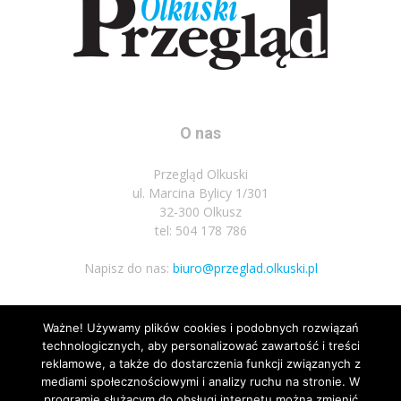
O nas
Przegląd Olkuski
ul. Marcina Bylicy 1/301
32-300 Olkusz
tel: 504 178 786
Napisz do nas:
biuro@przeglad.olkuski.pl
Ważne! Używamy plików cookies i podobnych rozwiązań
Podążaj za nami
technologicznych, aby personalizować zawartość i treści
reklamowe, a także do dostarczenia funkcji związanych z
mediami społecznościowymi i analizy ruchu na stronie. W
programie służącym do obsługi internetu można zmienić