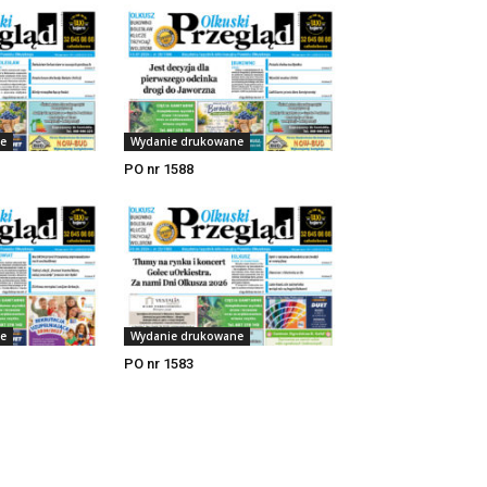
e
Wydanie drukowane
PO nr 1588
e
Wydanie drukowane
PO nr 1583