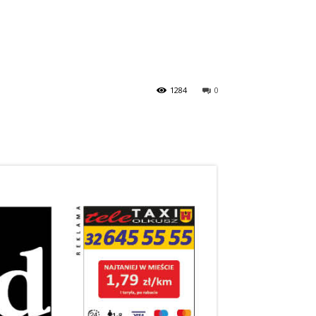
1284
0