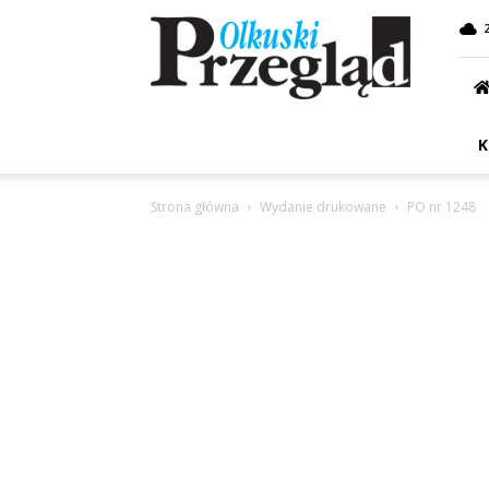
Przegląd
Olkuski
K
Strona główna
Wydanie drukowane
PO nr 1248