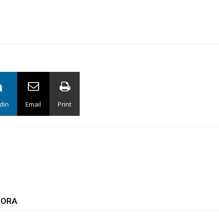
din
Email
Print
TORA