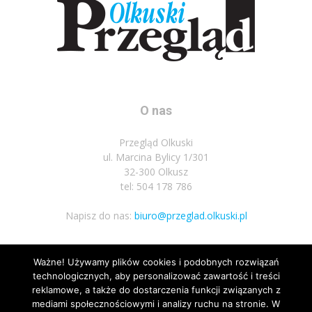
O nas
Przegląd Olkuski
ul. Marcina Bylicy 1/301
32-300 Olkusz
tel: 504 178 786
Napisz do nas:
biuro@przeglad.olkuski.pl
Ważne! Używamy plików cookies i podobnych rozwiązań
Podążaj za nami
technologicznych, aby personalizować zawartość i treści
reklamowe, a także do dostarczenia funkcji związanych z
mediami społecznościowymi i analizy ruchu na stronie. W