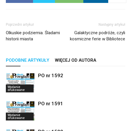
Poprzedni artykuł
Następny artykuł
Olkuskie podziemia. Śladami
Galaktyczne podróże, czyli
historii miasta
kosmiczne ferie w Bibliotece
PODOBNE ARTYKUŁY
WIĘCEJ OD AUTORA
PO nr 1592
Wydanie
drukowane
PO nr 1591
Wydanie
drukowane