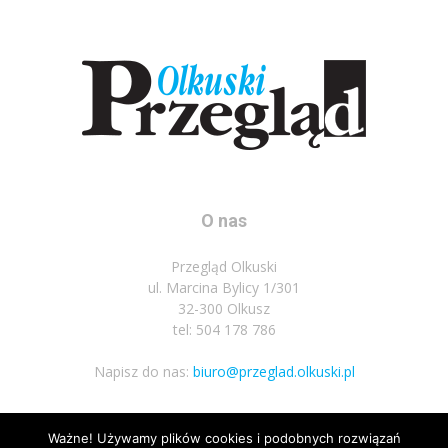
O nas
Przegląd Olkuski
ul. Marcina Bylicy 1/301
32-300 Olkusz
tel: 504 178 786
Napisz do nas:
biuro@przeglad.olkuski.pl
Ważne! Używamy plików cookies i podobnych rozwiązań
Podążaj za nami