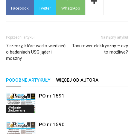
Facebook
Twitter
WhatsApp
Poprzedni artykuł
Następny artykuł
7 rzeczy, które warto wiedzieć
Tani rower elektryczny – czy
o badaniach USG jąder i
to możliwe?
moszny
PODOBNE ARTYKUŁY
WIĘCEJ OD AUTORA
PO nr 1591
Wydanie
drukowane
PO nr 1590