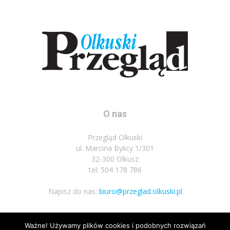
O nas
Przegląd Olkuski
ul. Marcina Bylicy 1/301
32-300 Olkusz
tel: 504 178 786
Napisz do nas:
biuro@przeglad.olkuski.pl
Ważne! Używamy plików cookies i podobnych rozwiązań
Podążaj za nami