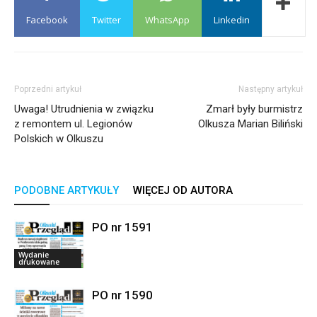
Facebook
Twitter
WhatsApp
Linkedin
Poprzedni artykuł
Następny artykuł
Uwaga! Utrudnienia w związku
Zmarł były burmistrz
z remontem ul. Legionów
Olkusza Marian Biliński
Polskich w Olkuszu
PODOBNE ARTYKUŁY
WIĘCEJ OD AUTORA
PO nr 1591
Wydanie
drukowane
PO nr 1590