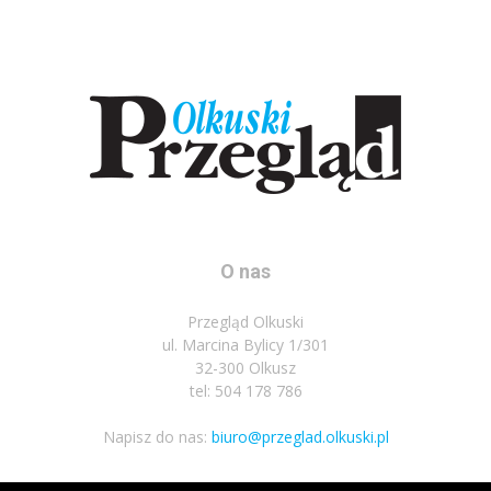
O nas
Przegląd Olkuski
ul. Marcina Bylicy 1/301
32-300 Olkusz
tel: 504 178 786
Napisz do nas:
biuro@przeglad.olkuski.pl