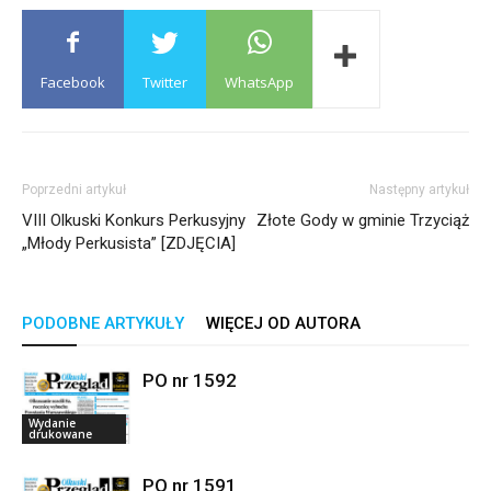
Facebook
Twitter
WhatsApp
Poprzedni artykuł
Następny artykuł
VIII Olkuski Konkurs Perkusyjny
Złote Gody w gminie Trzyciąż
„Młody Perkusista” [ZDJĘCIA]
PODOBNE ARTYKUŁY
WIĘCEJ OD AUTORA
PO nr 1592
Wydanie
drukowane
PO nr 1591