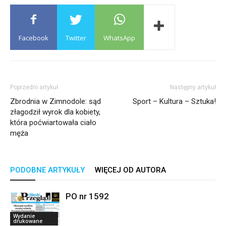
Facebook
Twitter
WhatsApp
Poprzedni artykuł
Następny artykuł
Zbrodnia w Zimnodole: sąd
Sport – Kultura – Sztuka!
złagodził wyrok dla kobiety,
która poćwiartowała ciało
męża
PODOBNE ARTYKUŁY
WIĘCEJ OD AUTORA
PO nr 1592
Wydanie
drukowane