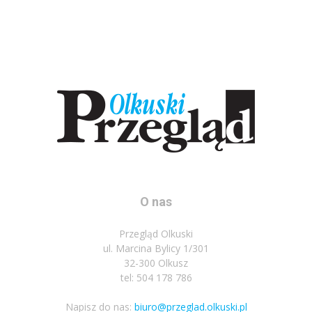
O nas
Przegląd Olkuski
ul. Marcina Bylicy 1/301
32-300 Olkusz
tel: 504 178 786
Napisz do nas:
biuro@przeglad.olkuski.pl