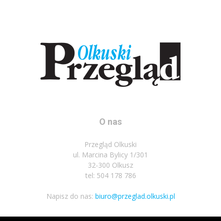
O nas
Przegląd Olkuski
ul. Marcina Bylicy 1/301
32-300 Olkusz
tel: 504 178 786
Napisz do nas:
biuro@przeglad.olkuski.pl