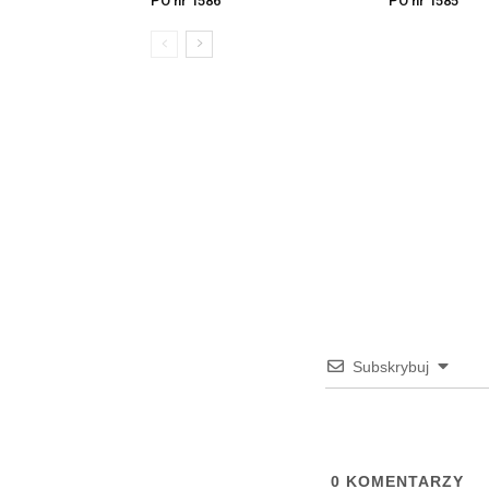
PO nr 1586
PO nr 1585
Subskrybuj
0
KOMENTARZY