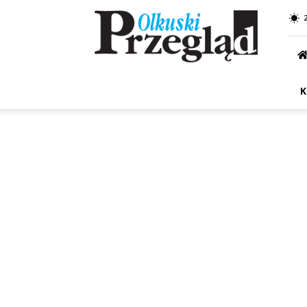
Przegląd
Olkuski
K