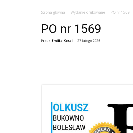
Strona główna
Wydanie drukowane
PO nr 1569
PO nr 1569
Przez
Emilia Koral
-
27 lutego 2026