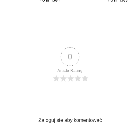
PO nr 1584
PO nr 1583
0
Article Rating
Zaloguj sie aby komentować