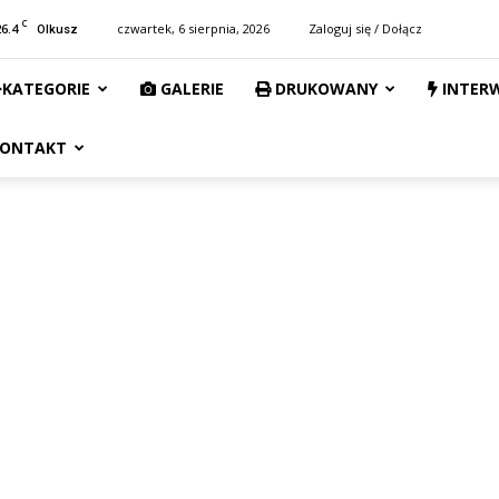
C
26.4
czwartek, 6 sierpnia, 2026
Zaloguj się / Dołącz
Olkusz
KATEGORIE
GALERIE
DRUKOWANY
INTER
ONTAKT