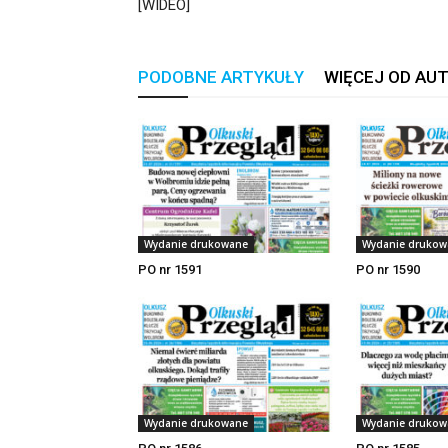
[WIDEO]
PODOBNE ARTYKUŁY
WIĘCEJ OD AU
Wydanie drukowane
Wydanie drukow
PO nr 1591
PO nr 1590
Wydanie drukowane
Wydanie drukow