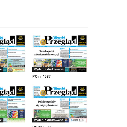
e
Wydanie drukowane
PO nr 1587
e
Wydanie drukowane