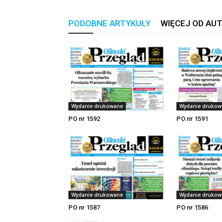
PODOBNE ARTYKUŁY
WIĘCEJ OD AU
Wydanie drukowane
Wydanie drukow
PO nr 1592
PO nr 1591
Wydanie drukowane
Wydanie drukow
PO nr 1587
PO nr 1586