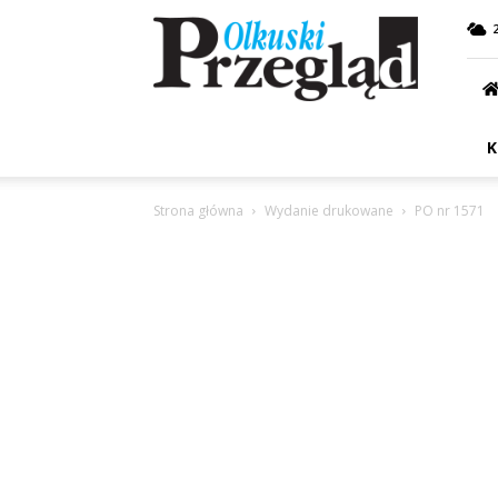
Przegląd
Olkuski
K
Strona główna
Wydanie drukowane
PO nr 1571