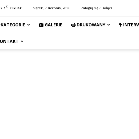
C
22.7
piątek, 7 sierpnia, 2026
Zaloguj się / Dołącz
Olkusz
KATEGORIE
GALERIE
DRUKOWANY
INTER
ONTAKT