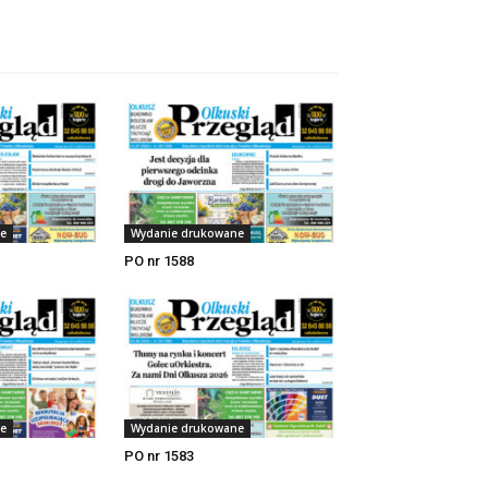
e
Wydanie drukowane
PO nr 1588
e
Wydanie drukowane
PO nr 1583