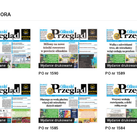
TORA
ane
Wydanie drukowane
Wydanie drukowan
PO nr 1590
PO nr 1589
ane
Wydanie drukowane
Wydanie drukowan
PO nr 1585
PO nr 1584