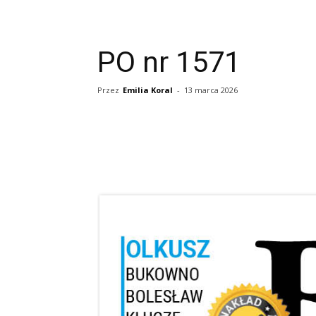
PO nr 1571
Przez
Emilia Koral
-
13 marca 2026