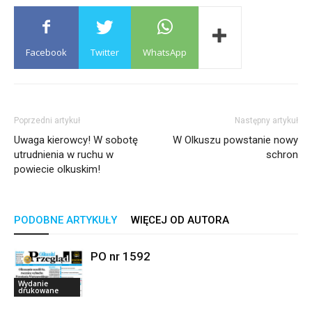
Facebook
Twitter
WhatsApp
Poprzedni artykuł
Następny artykuł
Uwaga kierowcy! W sobotę
W Olkuszu powstanie nowy
utrudnienia w ruchu w
schron
powiecie olkuskim!
PODOBNE ARTYKUŁY
WIĘCEJ OD AUTORA
PO nr 1592
Wydanie
drukowane