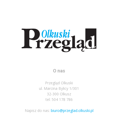
O nas
Przegląd Olkuski
ul. Marcina Bylicy 1/301
32-300 Olkusz
tel: 504 178 786
Napisz do nas:
biuro@przeglad.olkuski.pl