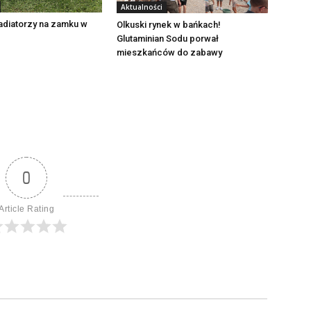
Aktualności
adiatorzy na zamku w
Olkuski rynek w bańkach!
Glutaminian Sodu porwał
mieszkańców do zabawy
0
Article Rating