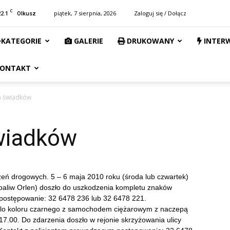
C
22.1
piątek, 7 sierpnia, 2026
Zaloguj się / Dołącz
Olkusz
KATEGORIE
GALERIE
DRUKOWANY
INTER
ONTAKT
ka świadków
świadków
0
eń drogowych. 5 – 6 maja 2010 roku (środa lub czwartek)
i paliw Orlen) doszło do uszkodzenia kompletu znaków
postępowanie: 32 6478 236 lub 32 6478 221.
 polo koloru czarnego z samochodem ciężarowym z naczepą
17.00. Do zdarzenia doszło w rejonie skrzyżowania ulicy