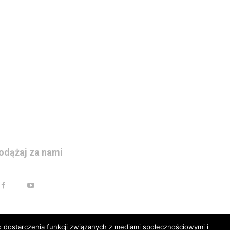
odążaj za nami
 dostarczenia funkcji związanych z mediami społecznościowymi i