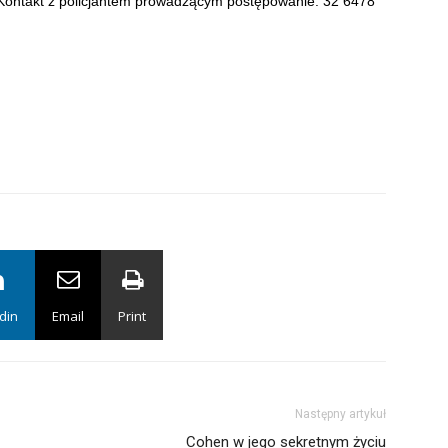
 Kontakt z policjantem prowadzącym postępowanie: 32 6478
din
Email
Print
Następny artykuł
Cohen w jego sekretnym życiu