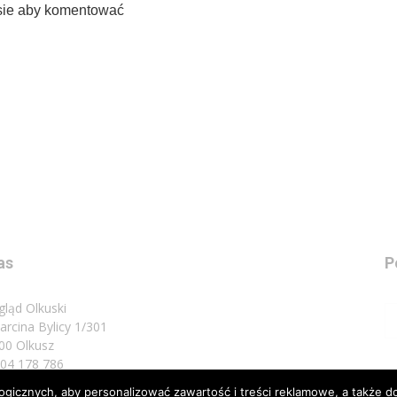
sie aby komentować
as
P
gląd Olkuski
Marcina Bylicy 1/301
00 Olkusz
 504 178 786
icznych, aby personalizować zawartość i treści reklamowe, a także do