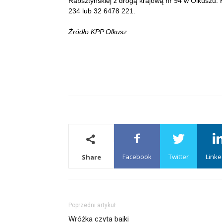
Rabsztyńskiej z drogą krajową nr 94 w Olkuszu.
234 lub 32 6478 221.
Źródło KPP Olkusz
Facebook
Twitter
Linke
Share
Poprzedni artykuł
Wróżka czyta bajki