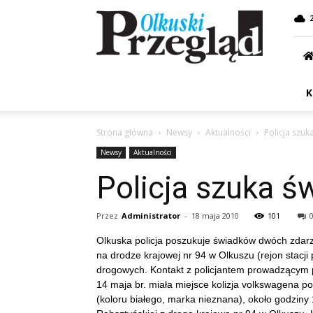
Przegląd
Olkuski
K
Strona główna
Newsy
Aktualności
Policja szu
Newsy
Aktualności
Policja szuka 
Przez
Administrator
-
18 maja 2010
101
Olkuska policja poszukuje świadków dwóch zdarz
na drodze krajowej nr 94 w Olkuszu (rejon stacj
drogowych. Kontakt z policjantem prowadzącym 
14 maja br. miała miejsce kolizja volkswagena
(koloru białego, marka nieznana), około godziny 