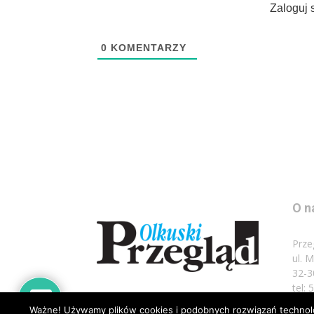
Zaloguj 
0
KOMENTARZY
O n
Prze
ul. 
32-3
tel:
Ważne! Używamy plików cookies i podobnych rozwiązań technolog