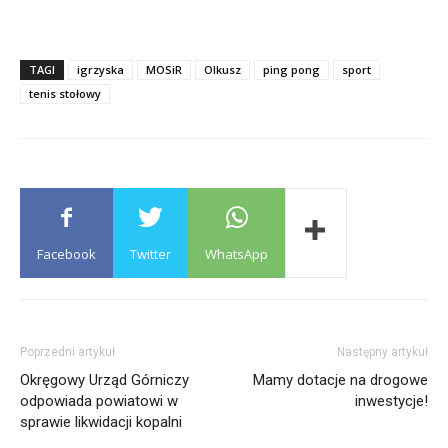
TAGI
igrzyska
MOSiR
Olkusz
ping pong
sport
tenis stołowy
Facebook
Twitter
WhatsApp
Poprzedni artykuł
Następny artykuł
Okręgowy Urząd Górniczy
Mamy dotacje na drogowe
odpowiada powiatowi w
inwestycje!
sprawie likwidacji kopalni