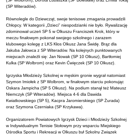
(SP Witeradów).
Równolegle do Dziewcząt, swoje tenisowe zmagania prowadzili
Chłopcy. W kategorii „Dzieci” niespodzianki nie było. Rywalizację
zdominował uczeń SP 5 w Olkuszu Franciszek Krok, który w
meczu finałowym pokonał swojego szkolnego i zarazem
klubowego kolegę z LKS Kłos Olkusz Jana Świdę. Brąz dla
Jakuba Jałowca z SP Witeradów. Na kolejnych punktowanych
miejscach znaleźli się: Jan Nowak (SP 10 Olkusz), Bartłomiej
Kulka (SP Wolbrom) oraz Kevin Ćwięczek (SP 10 Olkusz).
Igrzyska Młodzieży Szkolnej w męskim gronie wygrał natomiast
Szymon Imiołek z SP Wolbrom, w finałowym starciu pokonując
Oskara Jampicha (SP 5 Olkusz). Na podium stanął też Mateusz
Niemczyk (SP Witeradów). Miejsca 4-6 dla Dawida
Kwiatkowskiego (SP 5), Kacpra Jaromierskiego (SP Żurada)
oraz Szymona Czerniaka (SP Krzykawa).
Organizatorem Powiatowych Igrzysk Dzieci i Młodzieży Szkolnej
w Indywidualnym Tenisie Stołowym przy wsparciu Miejskiego
Ośrodka Sportu i Rekreacji w Olkuszu był Szkolny Związek