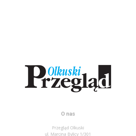
O nas
Przegląd Olkuski
ul. Marcina Bylicy 1/301