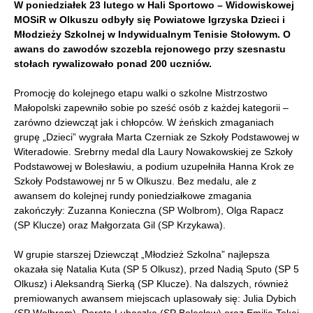
W poniedziałek 23 lutego w Hali Sportowo – Widowiskowej
MOSiR w Olkuszu odbyły się Powiatowe Igrzyska Dzieci i
Młodzieży Szkolnej w Indywidualnym Tenisie Stołowym. O
awans do zawodów szczebla rejonowego przy szesnastu
stołach rywalizowało ponad 200 uczniów.
Promocję do kolejnego etapu walki o szkolne Mistrzostwo
Małopolski zapewniło sobie po sześć osób z każdej kategorii –
zarówno dziewcząt jak i chłopców. W żeńskich zmaganiach
grupę „Dzieci” wygrała Marta Czerniak ze Szkoły Podstawowej w
Witeradowie. Srebrny medal dla Laury Nowakowskiej ze Szkoły
Podstawowej w Bolesławiu, a podium uzupełniła Hanna Krok ze
Szkoły Podstawowej nr 5 w Olkuszu. Bez medalu, ale z
awansem do kolejnej rundy poniedziałkowe zmagania
zakończyły: Zuzanna Konieczna (SP Wolbrom), Olga Rapacz
(SP Klucze) oraz Małgorzata Gil (SP Krzykawa).
W grupie starszej Dziewcząt „Młodzież Szkolna” najlepsza
okazała się Natalia Kuta (SP 5 Olkusz), przed Nadią Sputo (SP 5
Olkusz) i Aleksandrą Sierką (SP Klucze). Na dalszych, również
premiowanych awansem miejscach uplasowały się: Julia Dybich
(SP Wolbrom), Dorota Lubaszka (SP Bolesław) oraz Emilia Tokaj