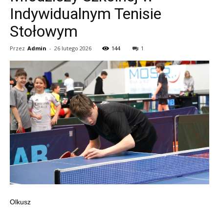
Indywidualnym Tenisie
Stołowym
Przez
Admin
-
26 lutego 2026
144
1
Olkusz