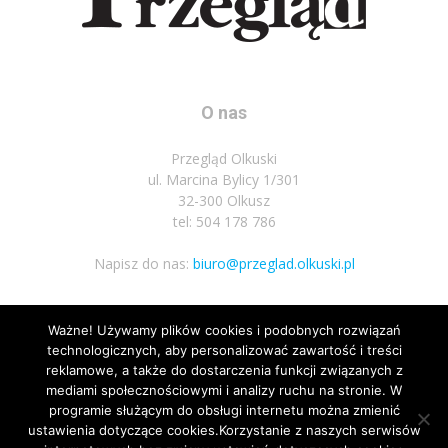
O nas
Przegląd Olkuski
ul. Marcina Bylicy 1/301
32-300 Olkusz
tel: 504 178 786
Napisz do nas:
biuro@przeglad.olkuski.pl
Ważne! Używamy plików cookies i podobnych rozwiązań
Podążaj za nami
technologicznych, aby personalizować zawartość i treści
reklamowe, a także do dostarczenia funkcji związanych z
mediami społecznościowymi i analizy ruchu na stronie. W
programie służącym do obsługi internetu można zmienić
ustawienia dotyczące cookies.Korzystanie z naszych serwisów