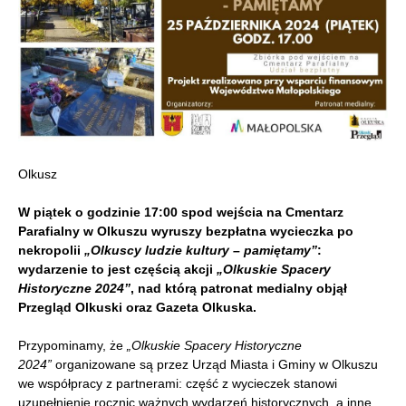
Olkusz
W piątek o godzinie 17:00 spod wejścia na Cmentarz
Parafialny w Olkuszu wyruszy bezpłatna wycieczka po
nekropolii
„Olkuscy ludzie kultury – pamiętamy”
:
wydarzenie to jest częścią akcji
„Olkuskie Spacery
Historyczne 2024”
, nad którą patronat medialny objął
Przegląd Olkuski oraz Gazeta Olkuska.
Przypominamy, że
„Olkuskie Spacery Historyczne
2024”
organizowane są przez Urząd Miasta i Gminy w Olkuszu
we współpracy z partnerami: część z wycieczek stanowi
uzupełnienie rocznic ważnych wydarzeń historycznych, a inne