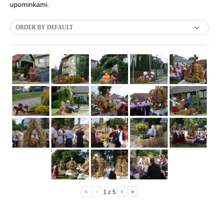
upominkami.
ORDER BY DEFAULT
«
‹
›
»
1
z
5