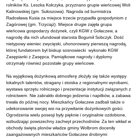
rolników Ks. Leszka Kołczyka, przyznano grupie wieńcowej Woli
Kalinowskiej (gm. Sułoszowa). Nagroda od burmistrza
Radosława Kusia za miejsce trzecie przypadła gospodyniom z
Zagórowej (gm. Trzyciąż). Miejsce drugie zajęła grupa
wieńcowa gospodarzy dożynek, czyli KGW z Gołaczew, a
nagrodę dla nich ufundował starosta Bogumił Sobczyk. Dość
nietypowy wieniec zwycięski, uhonorowany pierwszą nagrodą,
której fundatorem był biskup sosnowiecki wykonało KGW
Zasępianki z Zasępca. Pamiątkowe nagrody i dyplomy
otrzymały również pozostałe grupy wieńcowe.
Na wyjątkową dożynkową atmosferę złożyły się także występy
lokalnych talentów, stragany i stoiska z regionalnymi wyrobami,
wystawa sprzętu rolniczego i prezentacje instytucji związanych z
rolnictwem. Nie zabrakło dobrego jedzenia i napitków, a zabawa
trwała do późnej nocy. Mieszkańcy Gołaczew zadbali także o
udekorowanie swojej wsi na przywitanie dożynkowych gości.
Ogrodzenia wielu posesji były pięknie i oryginalnie ozdobione,
wzbudzając powszechny zachwyt przechodniów. Za ten wkład w
obchody święta plonów władze gminy Wolbrom doceniły
zaangażowanych mieszkańców Gołaczew drobnymi