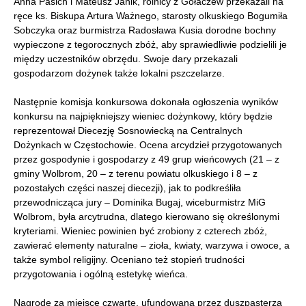
Anna Pasich i Mateusz Janik, rolnicy z Gołaczew przekazali na
ręce ks. Biskupa Artura Ważnego, starosty olkuskiego Bogumiła
Sobczyka oraz burmistrza Radosława Kusia dorodne bochny
wypieczone z tegorocznych zbóż, aby sprawiedliwie podzielili je
między uczestników obrzędu. Swoje dary przekazali
gospodarzom dożynek także lokalni pszczelarze.
Następnie komisja konkursowa dokonała ogłoszenia wyników
konkursu na najpiękniejszy wieniec dożynkowy, który będzie
reprezentował Diecezję Sosnowiecką na Centralnych
Dożynkach w Częstochowie. Ocena arcydzieł przygotowanych
przez gospodynie i gospodarzy z 49 grup wieńcowych (21 – z
gminy Wolbrom, 20 – z terenu powiatu olkuskiego i 8 – z
pozostałych części naszej diecezji), jak to podkreśliła
przewodnicząca jury – Dominika Bugaj, wiceburmistrz MiG
Wolbrom, była arcytrudna, dlatego kierowano się określonymi
kryteriami. Wieniec powinien być zrobiony z czterech zbóż,
zawierać elementy naturalne – zioła, kwiaty, warzywa i owoce, a
także symbol religijny. Oceniano też stopień trudności
przygotowania i ogólną estetykę wieńca.
Nagrodę za miejsce czwarte, ufundowaną przez duszpasterza