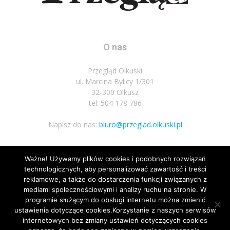
O nas
Przegląd Olkuski
ul. Marcina Bylicy 1/301
32-300 Olkusz
tel: 504 178 786
Napisz do nas:
biuro@przeglad.olkuski.pl
Ważne! Używamy plików cookies i podobnych rozwiązań
Podążaj za nami
technologicznych, aby personalizować zawartość i treści
reklamowe, a także do dostarczenia funkcji związanych z
mediami społecznościowymi i analizy ruchu na stronie. W
programie służącym do obsługi internetu można zmienić
ustawienia dotyczące cookies.Korzystanie z naszych serwisów
internetowych bez zmiany ustawień dotyczących cookies