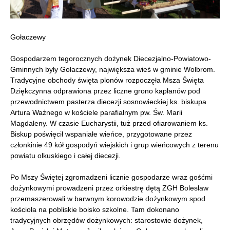
Gołaczewy
Gospodarzem tegorocznych dożynek Diecezjalno-Powiatowo-
Gminnych były Gołaczewy, największa wieś w gminie Wolbrom.
Tradycyjne obchody święta plonów rozpoczęła Msza Święta
Dziękczynna odprawiona przez liczne grono kapłanów pod
przewodnictwem pasterza diecezji sosnowieckiej ks. biskupa
Artura Ważnego w kościele parafialnym pw. Św. Marii
Magdaleny. W czasie Eucharystii, tuż przed ofiarowaniem ks.
Biskup poświęcił wspaniałe wieńce, przygotowane przez
członkinie 49 kół gospodyń wiejskich i grup wieńcowych z terenu
powiatu olkuskiego i całej diecezji.
Po Mszy Świętej zgromadzeni licznie gospodarze wraz gośćmi
dożynkowymi prowadzeni przez orkiestrę dętą ZGH Bolesław
przemaszerowali w barwnym korowodzie dożynkowym spod
kościoła na pobliskie boisko szkolne. Tam dokonano
tradycyjnych obrzędów dożynkowych: starostowie dożynek,