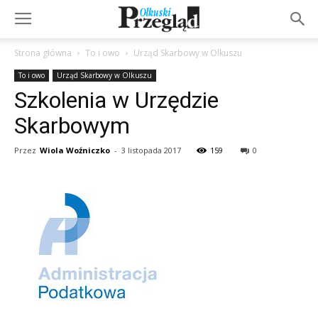
Strona główna
To i owo
Urząd Skarbowy w Olkuszu
To i owo
Urząd Skarbowy w Olkuszu
Szkolenia w Urzędzie
Skarbowym
Przez
Wiola Woźniczko
-
3 listopada 2017
159
0