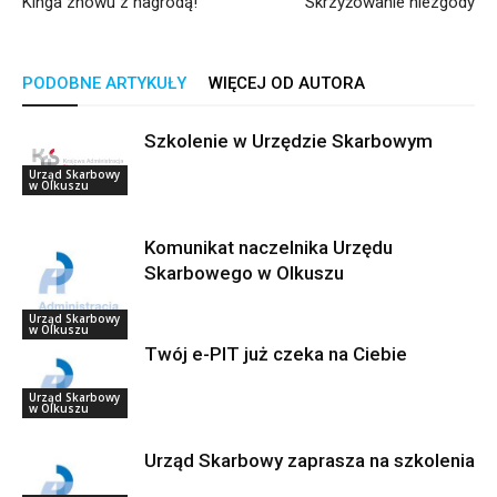
Kinga znowu z nagrodą!
Skrzyżowanie niezgody
PODOBNE ARTYKUŁY
WIĘCEJ OD AUTORA
Szkolenie w Urzędzie Skarbowym
Urząd Skarbowy
w Olkuszu
Komunikat naczelnika Urzędu
Skarbowego w Olkuszu
Urząd Skarbowy
w Olkuszu
Twój e-PIT już czeka na Ciebie
Urząd Skarbowy
w Olkuszu
Urząd Skarbowy zaprasza na szkolenia