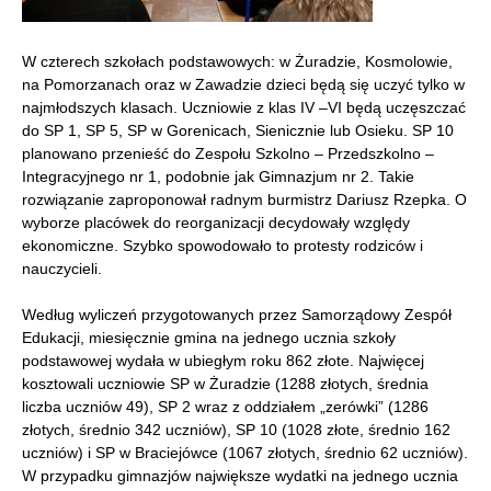
W czterech szkołach podstawowych: w Żuradzie, Kosmolowie,
na Pomorzanach oraz w Zawadzie dzieci będą się uczyć tylko w
najmłodszych klasach. Uczniowie z klas IV –VI będą uczęszczać
do SP 1, SP 5, SP w Gorenicach, Sienicznie lub Osieku. SP 10
planowano przenieść do Zespołu Szkolno – Przedszkolno –
Integracyjnego nr 1, podobnie jak Gimnazjum nr 2. Takie
rozwiązanie zaproponował radnym burmistrz Dariusz Rzepka. O
wyborze placówek do reorganizacji decydowały względy
ekonomiczne. Szybko spowodowało to protesty rodziców i
nauczycieli.
Według wyliczeń przygotowanych przez Samorządowy Zespół
Edukacji, miesięcznie gmina na jednego ucznia szkoły
podstawowej wydała w ubiegłym roku 862 złote. Najwięcej
kosztowali uczniowie SP w Żuradzie (1288 złotych, średnia
liczba uczniów 49), SP 2 wraz z oddziałem „zerówki” (1286
złotych, średnio 342 uczniów), SP 10 (1028 złote, średnio 162
uczniów) i SP w Braciejówce (1067 złotych, średnio 62 uczniów).
W przypadku gimnazjów największe wydatki na jednego ucznia