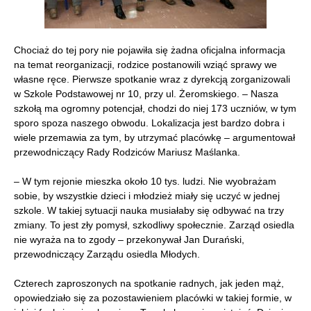
Chociaż do tej pory nie pojawiła się żadna oficjalna informacja
na temat reorganizacji, rodzice postanowili wziąć sprawy we
własne ręce. Pierwsze spotkanie wraz z dyrekcją zorganizowali
w Szkole Podstawowej nr 10, przy ul. Żeromskiego. – Nasza
szkołą ma ogromny potencjał, chodzi do niej 173 uczniów, w tym
sporo spoza naszego obwodu. Lokalizacja jest bardzo dobra i
wiele przemawia za tym, by utrzymać placówkę – argumentował
przewodniczący Rady Rodziców Mariusz Maślanka.
– W tym rejonie mieszka około 10 tys. ludzi. Nie wyobrażam
sobie, by wszystkie dzieci i młodzież miały się uczyć w jednej
szkole. W takiej sytuacji nauka musiałaby się odbywać na trzy
zmiany. To jest zły pomysł, szkodliwy społecznie. Zarząd osiedla
nie wyraża na to zgody – przekonywał Jan Durański,
przewodniczący Zarządu osiedla Młodych.
Czterech zaproszonych na spotkanie radnych, jak jeden mąż,
opowiedziało się za pozostawieniem placówki w takiej formie, w