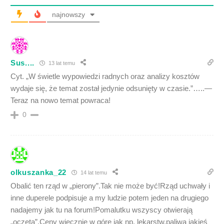
najnowszy
Sus....
13 lat temu
Cyt. „W świetle wypowiedzi radnych oraz analizy kosztów
wydaje się, że temat został jedynie odsunięty w czasie.”…..—
Teraz na nowo temat powraca!
0
olkuszanka_22
14 lat temu
Obalić ten rząd w „pierony”.Tak nie może być!Rząd uchwały i
inne duperele podpisuje a my ludzie potem jeden na drugiego
nadajemy jak tu na forum!Pomalutku wszyscy otwierają
„oczęta”.Ceny wiecznie w górę jak np. lekarstw,paliwa jakieś