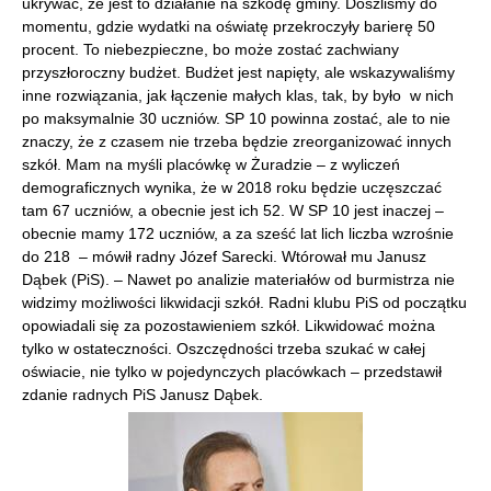
ukrywać, że jest to działanie na szkodę gminy. Doszliśmy do
momentu, gdzie wydatki na oświatę przekroczyły barierę 50
procent. To niebezpieczne, bo może zostać zachwiany
przyszłoroczny budżet. Budżet jest napięty, ale wskazywaliśmy
inne rozwiązania, jak łączenie małych klas, tak, by było w nich
po maksymalnie 30 uczniów. SP 10 powinna zostać, ale to nie
znaczy, że z czasem nie trzeba będzie zreorganizować innych
szkół. Mam na myśli placówkę w Żuradzie – z wyliczeń
demograficznych wynika, że w 2018 roku będzie uczęszczać
tam 67 uczniów, a obecnie jest ich 52. W SP 10 jest inaczej –
obecnie mamy 172 uczniów, a za sześć lat lich liczba wzrośnie
do 218 – mówił radny Józef Sarecki. Wtórował mu Janusz
Dąbek (PiS). – Nawet po analizie materiałów od burmistrza nie
widzimy możliwości likwidacji szkół. Radni klubu PiS od początku
opowiadali się za pozostawieniem szkół. Likwidować można
tylko w ostateczności. Oszczędności trzeba szukać w całej
oświacie, nie tylko w pojedynczych placówkach – przedstawił
zdanie radnych PiS Janusz Dąbek.