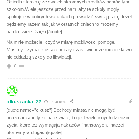
Osiedla stara się ze swoich skromnych środków pomóc tym
szkołom.Wiele jeszcze przed nami aby te szkoły mogły
spokojnie w dobrych warunkach prowadzić swoją pracę,Jeżeli
będziemy razem tak jak w ostatnich dniach to możemy
bardzo wiele.Dzięki.[/quote]
Na mnie możecie liczyć w miarę możliwości pomogę.
Musimy trzymać się razem cały czas i wiem że rodzice łatwo
nie oddadzą szkoły do likwidacji.
0
olkuszanka_22
14 lat temu
[quote name=”olkusz”] Dochody miasta nie mogą być
przeznaczane tylko na oświatę, bo jest wiele innych dziedzin
życia, które też wymagają nakładów finansowych. Inaczej
utoniemy w długach[/quote]