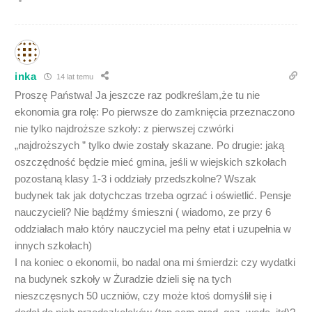
inka
14 lat temu
Proszę Państwa! Ja jeszcze raz podkreślam,że tu nie
ekonomia gra rolę: Po pierwsze do zamknięcia przeznaczono
nie tylko najdroższe szkoły: z pierwszej czwórki
„najdroższych ” tylko dwie zostały skazane. Po drugie: jaką
oszczędność będzie mieć gmina, jeśli w wiejskich szkołach
pozostaną klasy 1-3 i oddziały przedszkolne? Wszak
budynek tak jak dotychczas trzeba ogrzać i oświetlić. Pensje
nauczycieli? Nie bądźmy śmieszni ( wiadomo, ze przy 6
oddziałach mało który nauczyciel ma pełny etat i uzupełnia w
innych szkołach)
I na koniec o ekonomii, bo nadal ona mi śmierdzi: czy wydatki
na budynek szkoły w Żuradzie dzieli się na tych
nieszczęsnych 50 uczniów, czy może ktoś domyślił się i