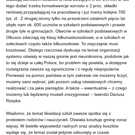
tego dodać trzeba konsekwencje wzrostu o 2 proc. składki
rentowej przypadającej na pracodawcę i już mamy kolejne 700
tys. zł. Z drugiej strony tylko na przestrzeni ostatnich pięciu lat
ubyło nam ok. 600 uczniów w szkołach podstawowych i prawie
drugie tyle w gimnazjach. Obecnie w szkołach podstawowych w
Olkuszu zdarzają się klasy kilkunastoosobowe, a w szkołach w
sołectwach często także kilkuosobowe. To zwyczajnie musi
kosztować. Dlatego rzeczowa dyskusja na temat organizacji
systemu oświaty w naszej gminie jest nieunikniona, podobnie jak
to się dzieje w całej Polsce, bo problem się powiela, a dostępne
rozwiązania zawsze są ograniczone i z reguły niepopularne.
Ponieważ na pomoc państwa w tym zakresie nie możemy liczyć,
musimy sami wybrać, jaki poziom usług oświatowych chcemy
realizować i za jakie pieniądze. A także – ewentualnie – z czego
możemy lub będziemy musieli zrezygnować – twierdzi Dariusz
Rzepka.
Wiadomo, że temat likwidacji szkół zawsze spotka się z
protestem rodziców i nauczycieli. Oświata kosztuje gminę coraz
więcej. W świetle wypowiedzi radnych oraz analizy kosztów
wydaje się, że temat został jedynie odsunięty w czasie.