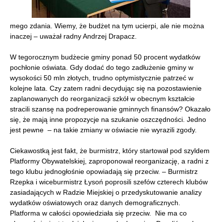
mego zdania. Wiemy, że budżet na tym ucierpi, ale nie można
inaczej – uważał radny Andrzej Drapacz.
W tegorocznym budżecie gminy ponad 50 procent wydatków
pochłonie oświata. Gdy dodać do tego zadłużenie gminy w
wysokości 50 mln złotych, trudno optymistycznie patrzeć w
kolejne lata. Czy zatem radni decydując się na pozostawienie
zaplanowanych do reorganizacji szkół w obecnym kształcie
stracili szansę na podreperowanie gminnych finansów? Okazało
się, że mają inne propozycje na szukanie oszczędności. Jedno
jest pewne – na takie zmiany w oświacie nie wyrazili zgody.
Ciekawostką jest fakt, że burmistrz, który startował pod szyldem
Platformy Obywatelskiej, zaproponował reorganizację, a radni z
tego klubu jednogłośnie opowiadają się przeciw. – Burmistrz
Rzepka i wiceburmistrz Łysoń poprosili szefów czterech klubów
zasiadających w Radzie Miejskiej o przedyskutowanie analizy
wydatków oświatowych oraz danych demograficznych.
Platforma w całości opowiedziała się przeciw. Nie ma co