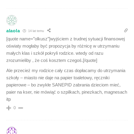
alaola
14 lat temu
[quote name=”olkusz”]wyjściem z trudnej sytuacji finansowej
oświaty mogłaby być propozycja by różnicę w utrzymaniu
małych klas i szkół pokryli rodzice. wtedy od razu
zrozumieliby , że coś kosztem czegoś.[/quote]
Ale przecież my rodzice cały czas dopłacamy do utrzymania
szkoły – miasto nie daje na papier toaletowy, ręczniki
papierowe – bo zwykłe SANEPID zabrania dzieciom mieć,
paier na kser, nie mówiąć o szpilkach, pinezkach, magnesach
itp
0