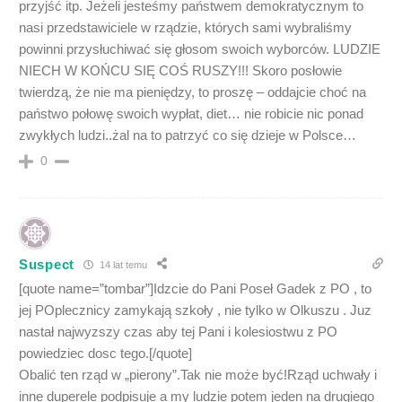
przyjść itp. Jeżeli jesteśmy państwem demokratycznym to
nasi przedstawiciele w rządzie, których sami wybraliśmy
powinni przysłuchiwać się głosom swoich wyborców. LUDZIE
NIECH W KOŃCU SIĘ COŚ RUSZY!!! Skoro posłowie
twierdzą, że nie ma pieniędzy, to proszę – oddajcie choć na
państwo połowę swoich wypłat, diet… nie robicie nic ponad
zwykłych ludzi..żal na to patrzyć co się dzieje w Polsce…
0
Suspect
14 lat temu
[quote name=”tombar”]Idzcie do Pani Poseł Gadek z PO , to
jej POplecznicy zamykają szkoły , nie tylko w Olkuszu . Juz
nastał najwyzszy czas aby tej Pani i kolesiostwu z PO
powiedziec dosc tego.[/quote]
Obalić ten rząd w „pierony”.Tak nie może być!Rząd uchwały i
inne duperele podpisuje a my ludzie potem jeden na drugiego