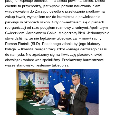
jakiej funkcjonuje obecnie. – Ta szkoła powinna istnieć. Dzieci
chętnie tu przychodzą, jest wysoki poziom nauczania. Sam
wnioskowałem do Zarządu osiedla o przekazanie środków na
zakup ławek, wystąpiłem też do burmistrza o powiększenie
parkingu w okolicach szkoły. Gdy dowiedziałem się o planach
reorganizacji od razu podjąłem rozmowy z radnymi: Apolinarym
Ćwięczkiem, Jarosławem Gałką, Małgorzatą Bień. Jednomyślnie
stwierdziliśmy, że nie będziemy głosować za – mówił radny
Roman Piaśnik (SLD). Podobnego zdania był jego klubowy
kolega. – Kwestia reorganizacji szkół wymaga dłuższego czasu
do namysłu. Nie zgadzamy się na likwidację placówek, swój
obowiązek wobec was spełniliśmy. Przekażemy burmistrzowi
wasze stanowisko, jesteśmy takiego sa