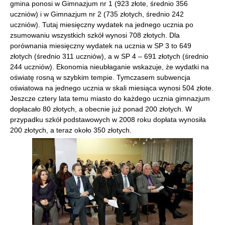
gmina ponosi w Gimnazjum nr 1 (923 złote, średnio 356
uczniów) i w Gimnazjum nr 2 (735 złotych, średnio 242
uczniów). Tutaj miesięczny wydatek na jednego ucznia po
zsumowaniu wszystkich szkół wynosi 708 złotych. Dla
porównania miesięczny wydatek na ucznia w SP 3 to 649
złotych (średnio 311 uczniów), a w SP 4 – 691 złotych (średnio
244 uczniów). Ekonomia nieubłaganie wskazuje, że wydatki na
oświatę rosną w szybkim tempie. Tymczasem subwencja
oświatowa na jednego ucznia w skali miesiąca wynosi 504 złote.
Jeszcze cztery lata temu miasto do każdego ucznia gimnazjum
dopłacało 80 złotych, a obecnie już ponad 200 złotych. W
przypadku szkół podstawowych w 2008 roku dopłata wynosiła
200 złotych, a teraz około 350 złotych.