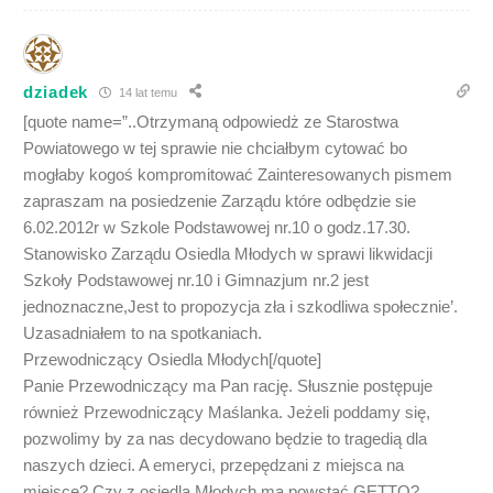
dziadek
14 lat temu
[quote name=”..Otrzymaną odpowiedż ze Starostwa
Powiatowego w tej sprawie nie chciałbym cytować bo
mogłaby kogoś kompromitować Zainteresowanych pismem
zapraszam na posiedzenie Zarządu które odbędzie sie
6.02.2012r w Szkole Podstawowej nr.10 o godz.17.30.
Stanowisko Zarządu Osiedla Młodych w sprawi likwidacji
Szkoły Podstawowej nr.10 i Gimnazjum nr.2 jest
jednoznaczne,Jest to propozycja zła i szkodliwa społecznie’.
Uzasadniałem to na spotkaniach.
Przewodniczący Osiedla Młodych[/quote]
Panie Przewodniczący ma Pan rację. Słusznie postępuje
również Przewodniczący Maślanka. Jeżeli poddamy się,
pozwolimy by za nas decydowano będzie to tragedią dla
naszych dzieci. A emeryci, przepędzani z miejsca na
miejsce? Czy z osiedla Młodych ma powstać GETTO?