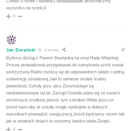
Chodzi o rynek? hahaha:) taaaaaaaaaak przeznaczmy
wszystko na rynek:)!
0
Jan Durański
14 lat temu
Byliśmy dzisiąj z Panem Maslanką na sesji Rady Miejskiej.
Proces prowadzenia przygotowań do zamykania szkól został
wstrzymany.Radni zwrócą się do odpowiednich władz o pełną
subwencję oświatową.Jaki to odniesie skutek trudno
powiedzieć.Szkoły przy ulicy Żeromskiego są
niedoiwestowane od lat .Zarząd Osiedla stara się ze swoich
skromnych środków pomóc tym szkołom.Wiele jeszcze
przed nami aby te szkoły mogły spokojnie w dobrych
warunkach prowadzić swoją pracę,Jeżeli będziemy razem tak
jak w ostatnich dniach to możemy bardzo wiele.Dzięki.
0