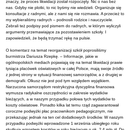
znaczy, że proces likwidacji został rozpoczęty. Nic o nas bez
nas. Gdyby nie plotki, to nic byśmy nie wiedzieli. Organizuje się
konsultacje z radnymi, ale z nami się nie rozmawia. A przecież to
my wybieraliśmy radnych – podnosili rodzice i nauczyciele.
Zebrali też podpisy pod pismem do radnych, w którym wyliczyli
argumenty przemawiające za pozostawieniem szkoły. I
zapowiedzieli, że będą trzymać rękę na pulsie.
O komentarz na temat reorganizacji szkół poprosiliśmy
burmistrza Dariusza Rzepkę. – Informacje, jakie w
ogólnopolskich mediach pojawiają się na temat likwidacji prawie
tysiąca placówek oświatowych w całej Polsce, mają swoje źródło
z jednej strony w sytuacji finansowej samorządów, a z drugiej w
demografii. Olkusz nie jest pod tym względem wyjątkiem.
Narzucona samorządom restrykcyjna dyscyplina finansowa
wymusza radykalne oszczędności w zakresie wydatków
bieżących, a w naszym przypadku połowa tych wydatków to
koszty oświatowe. Ponadto kilka lat temu rząd zagwarantował
coroczne podwyżki płac pracownikom pedagogicznym, nie
przekazując jednak na ten cel dodatkowych środków. W naszym
przypadku podwyżki wprowadzone 1 września ubiegłego roku
skutkują wzrostem kosztów w roku bieżącym o ok. 2,4 mln zł. Do