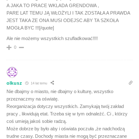
A JAKA TO PRACE WKLADA GRENDOWA ,
PARE LAT TEMU JĄ WŁOŻYLI I TAK ZOSTAŁA A PRAWDA
JEST TAKA ZE ONA MUSI ODEJSC ABY TA SZKOŁA
MOGŁA BYC !!![/quote]
Ale nie możemy wszystkich szufladkować!!!!
0
olkusz
14 lat temu
Nie dbajmy o miasto, nie dbajmy o kulturę, wszystko
przeznaczmy na oświatę.
Reorganizacja dotyczy wszystkich. Zamykają twój zakład
pracy , likwidują etat. Trzeba się w tym odnaleźć. Ci , którzy
coś umieją jakoś sobie radzą.
Może dobrze by było aby i oświata poczuła ,że nadchodzą
trudne czasy. Dochody miasta nie mogą być przeznaczane