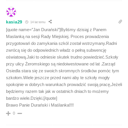
kasia29
14 lat temu
[quote name=”Jan Durański”]Byliśmy dzisiąj z Panem
Maslanką na sesji Rady Miejskiej. Proces prowadzenia
przygotowań do zamykania szkól został wstrzymany.Radni
zwrócą się do odpowiednich władz o pełną subwencję
oświatową.Jaki to odniesie skutek trudno powiedzieć.Szkoły
przy ulicy Żeromskiego są niedoiwestowane od lat .Zarząd
Osiedla stara się ze swoich skromnych środków pomóc tym
szkołom.Wiele jeszcze przed nami aby te szkoły mogły
spokojnie w dobrych warunkach prowadzić swoją pracę,Jeżeli
będziemy razem tak jak w ostatnich dniach to możemy
bardzo wiele.Dzięki.[/quote]
Brawo Panie Durański i Maślanka!!!!
0