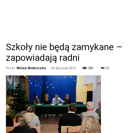
Szkoły nie będą zamykane –
zapowiadają radni
Przez
Wiola Woźniczko
-
26 stycznia 2012
282
83