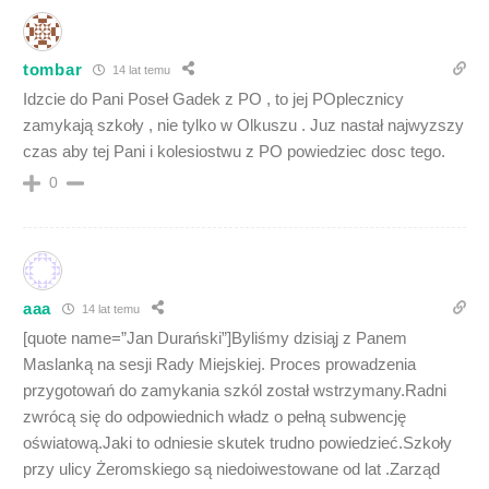
tombar
14 lat temu
Idzcie do Pani Poseł Gadek z PO , to jej POplecznicy
zamykają szkoły , nie tylko w Olkuszu . Juz nastał najwyzszy
czas aby tej Pani i kolesiostwu z PO powiedziec dosc tego.
0
aaa
14 lat temu
[quote name=”Jan Durański”]Byliśmy dzisiąj z Panem
Maslanką na sesji Rady Miejskiej. Proces prowadzenia
przygotowań do zamykania szkól został wstrzymany.Radni
zwrócą się do odpowiednich władz o pełną subwencję
oświatową.Jaki to odniesie skutek trudno powiedzieć.Szkoły
przy ulicy Żeromskiego są niedoiwestowane od lat .Zarząd