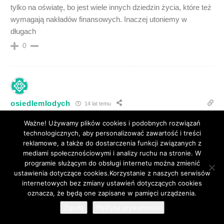
tylko na oświatę, bo jest wiele innych dziedzin życia, które też
wymagają nakładów finansowych. Inaczej utoniemy w
długach
0
osiedlemlodych
14 lat temu
[quote name=”alaola”][quote name=”miśka”]teraz zaczyna się
Ważne! Używamy plików cookies i podobnych rozwiązań
nadawanie szkoła na szkołę, no cóż byle się utrzymać. Z tego
technologicznych, aby personalizować zawartość i treści
co piszesz to SP10 najlepsza szkoła pod słońcem?????
reklamowe, a także do dostarczenia funkcji związanych z
[/quote]
mediami społecznościowymi i analizy ruchu na stronie. W
programie służącym do obsługi internetu można zmienić
Nie o to mi chodziło, żeby nadawać na szkołę tylko o pracę
ustawienia dotyczące cookies.Korzystanie z naszych serwisów
jaką wkładają nauczyciele. Każdy wybiera szkołę dla swoich
internetowych bez zmiany ustawień dotyczących cookies
pociech według uznania.[/quote]
83
oznacza, że będą one zapisane w pamięci urządzenia.
A JAKA TO PRACE WKLADA GRENDOWA ,
Zgoda
Polityka prywatności
PARE LAT TEMU JĄ WŁOŻYLI I TAK ZOSTAŁA A PRAWDA