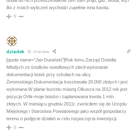
dodał do nich przedszkolaków (ten sam prąd, gaz, woda, itd)?
Bo z moich wyliczeń wychodzi zupełnie inna kwota.
0
dziadek
14 lat temu
[quote name=”Jan Durański”]Rok temu Zarząd Osiedla
Młodych ze środków osiedlowych zlecił wykonanie
dokumentacji boisk przy szkołach na ulicy
Żeromskiego.Dokumentacja kosztowała 20.000 złotych i jest
wykonana.W planie burżetu miastą Olkusza na 2012 rok jest
pozycja Orlik-moje boisko i zaplanowana kwota 1 mln.
złotych. W miesiącu grudniu 2011r. zwróciłem się do Urzędu
Miejskiego i Starostwa Powiatowego jako współ gospodarzy
terenu o podjęcie działań w celu rozpoczęcia inwestycji.
0