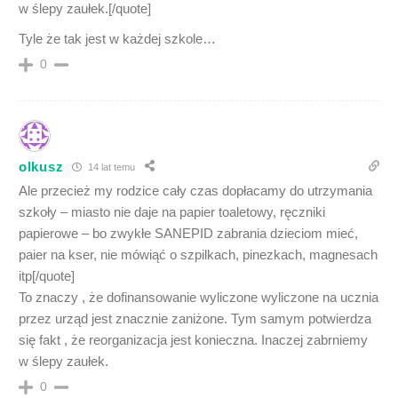
w ślepy zaułek.[/quote]
Tyle że tak jest w każdej szkole…
0
olkusz
14 lat temu
Ale przecież my rodzice cały czas dopłacamy do utrzymania
szkoły – miasto nie daje na papier toaletowy, ręczniki
papierowe – bo zwykłe SANEPID zabrania dzieciom mieć,
paier na kser, nie mówiąć o szpilkach, pinezkach, magnesach
itp[/quote]
To znaczy , że dofinansowanie wyliczone wyliczone na ucznia
przez urząd jest znacznie zaniżone. Tym samym potwierdza
się fakt , że reorganizacja jest konieczna. Inaczej zabrniemy
w ślepy zaułek.
0