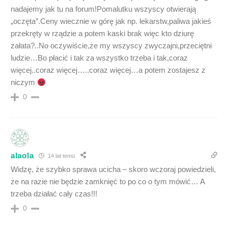
nadajemy jak tu na forum!Pomalutku wszyscy otwierają
„oczęta”.Ceny wiecznie w górę jak np. lekarstw,paliwa jakieś
przekręty w rządzie a potem kaski brak więc kto dziurę
załata?..No oczywiście,że my wszyscy zwyczajni,przeciętni
ludzie…Bo płacić i tak za wszystko trzeba i tak,coraz
więcej..coraz więcej…..coraz więcej…a potem zostajesz z
niczym
0
alaola
14 lat temu
Widzę, że szybko sprawa ucicha – skoro wczoraj powiedzieli,
że na razie nie będzie zamknięć to po co o tym mówić… A
trzeba działać cały czas!!!
0