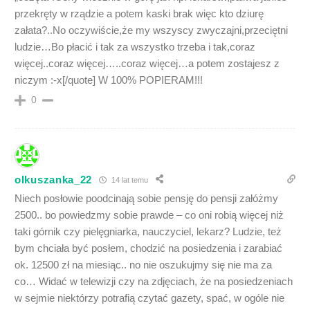
przekręty w rządzie a potem kaski brak więc kto dziurę
załata?..No oczywiście,że my wszyscy zwyczajni,przeciętni
ludzie…Bo płacić i tak za wszystko trzeba i tak,coraz
więcej..coraz więcej…..coraz więcej…a potem zostajesz z
niczym :-x[/quote] W 100% POPIERAM!!!
0
olkuszanka_22
14 lat temu
Niech posłowie poodcinają sobie pensję do pensji załóżmy
2500.. bo powiedzmy sobie prawde – co oni robią więcej niż
taki górnik czy pielęgniarka, nauczyciel, lekarz? Ludzie, też
bym chciała być posłem, chodzić na posiedzenia i zarabiać
ok. 12500 zł na miesiąc.. no nie oszukujmy się nie ma za
co… Widać w telewizji czy na zdjęciach, że na posiedzeniach
w sejmie niektórzy potrafią czytać gazety, spać, w ogóle nie