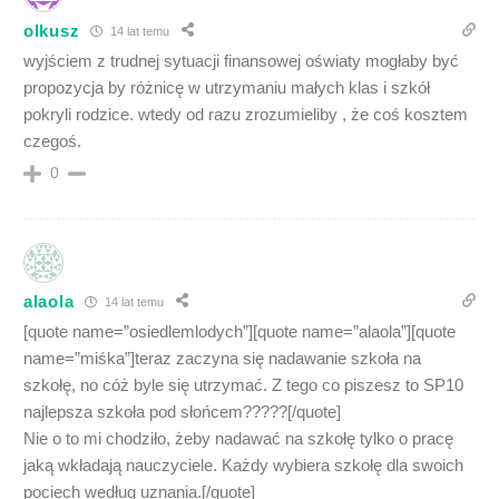
olkusz
14 lat temu
wyjściem z trudnej sytuacji finansowej oświaty mogłaby być
propozycja by różnicę w utrzymaniu małych klas i szkół
pokryli rodzice. wtedy od razu zrozumieliby , że coś kosztem
czegoś.
0
alaola
14 lat temu
[quote name=”osiedlemlodych”][quote name=”alaola”][quote
name=”miśka”]teraz zaczyna się nadawanie szkoła na
szkołę, no cóż byle się utrzymać. Z tego co piszesz to SP10
najlepsza szkoła pod słońcem?????[/quote]
Nie o to mi chodziło, żeby nadawać na szkołę tylko o pracę
jaką wkładają nauczyciele. Każdy wybiera szkołę dla swoich
pociech według uznania.[/quote]