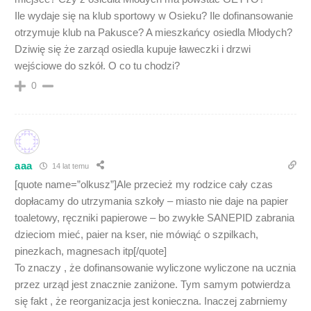
Ile wydaje się na klub sportowy w Osieku? Ile dofinansowanie
otrzymuje klub na Pakusce? A mieszkańcy osiedla Młodych?
Dziwię się że zarząd osiedla kupuje ławeczki i drzwi
wejściowe do szkół. O co tu chodzi?
0
aaa
14 lat temu
[quote name=”olkusz”]Ale przecież my rodzice cały czas
dopłacamy do utrzymania szkoły – miasto nie daje na papier
toaletowy, ręczniki papierowe – bo zwykłe SANEPID zabrania
dzieciom mieć, paier na kser, nie mówiąć o szpilkach,
pinezkach, magnesach itp[/quote]
To znaczy , że dofinansowanie wyliczone wyliczone na ucznia
przez urząd jest znacznie zaniżone. Tym samym potwierdza
się fakt , że reorganizacja jest konieczna. Inaczej zabrniemy