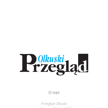
O nas
Przegląd Olkuski