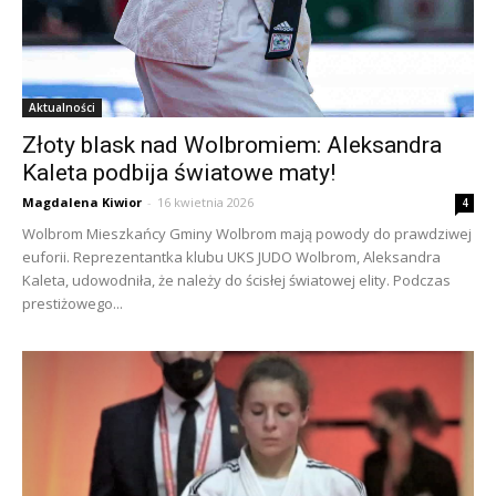
Aktualności
Złoty blask nad Wolbromiem: Aleksandra
Kaleta podbija światowe maty!
Magdalena Kiwior
-
16 kwietnia 2026
4
Wolbrom Mieszkańcy Gminy Wolbrom mają powody do prawdziwej
euforii. Reprezentantka klubu UKS JUDO Wolbrom, Aleksandra
Kaleta, udowodniła, że należy do ścisłej światowej elity. Podczas
prestiżowego...