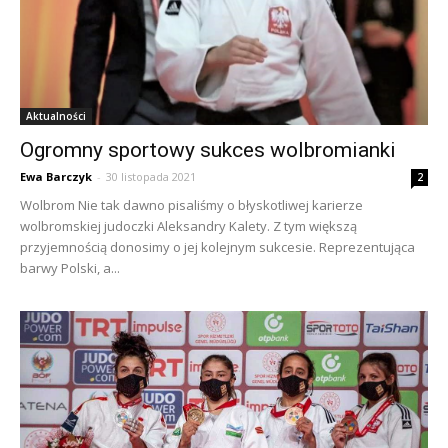
Aktualności
Ogromny sportowy sukces wolbromianki
Ewa Barczyk
-
30 listopada 2021
2
Wolbrom Nie tak dawno pisaliśmy o błyskotliwej karierze
wolbromskiej judoczki Aleksandry Kalety. Z tym większą
przyjemnością donosimy o jej kolejnym sukcesie. Reprezentująca
barwy Polski, a...