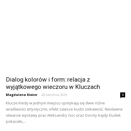
Dialog kolorów i form: relacja z
wyjątkowego wieczoru w Kluczach
Magdalena Kiwior
-
28 kwietnia 2026
0
Klucze Kiedy w jednym miejscu spotykają się dwie różne
wrażliwości artystyczne, efekt zawsze budzi ciekawość. Niedawne
otwarcie wystawy prac Aleksandry Goc oraz Doroty Kajdy-Dudek
pokazało,...