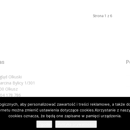
Strona 1 z 6
as
P
gląd Olkuski
Marcina Bylicy 1/301
00 Olkusz
 504 178 786
icznych, aby personalizować zawartość i treści reklamowe, a także do
sz do nas:
biuro@przeglad.olkuski.pl
nternetu można zmienić ustawienia dotyczące cookies.Korzystanie z na
cookies oznacza, że będą one zapisane w pamięci urządzenia.
Zgoda
Polityka prywatności
Nota 