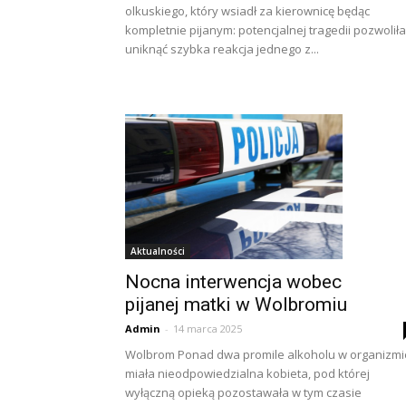
olkuskiego, który wsiadł za kierownicę będąc
kompletnie pijanym: potencjalnej tragedii pozwoliła
uniknąć szybka reakcja jednego z...
Aktualności
Nocna interwencja wobec
pijanej matki w Wolbromiu
Admin
-
14 marca 2025
Wolbrom Ponad dwa promile alkoholu w organizmi
miała nieodpowiedzialna kobieta, pod której
wyłączną opieką pozostawała w tym czasie