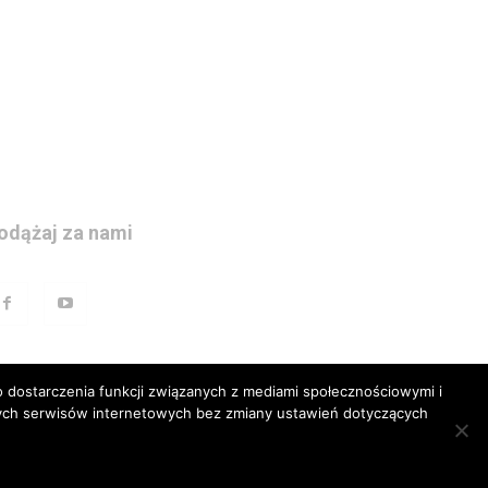
odążaj za nami
 dostarczenia funkcji związanych z mediami społecznościowymi i
szych serwisów internetowych bez zmiany ustawień dotyczących
prawna
Polityka prywatnosci
Kariera
Regulamin