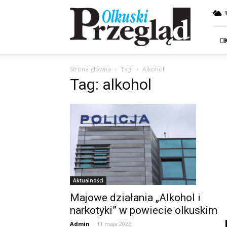
Przegląd
Olkuski
Strona główna
Tagi
Alkohol
Tag: alkohol
Aktualności
Majowe działania „Alkohol i
narkotyki” w powiecie olkuskim
Admin
-
11 maja 2026