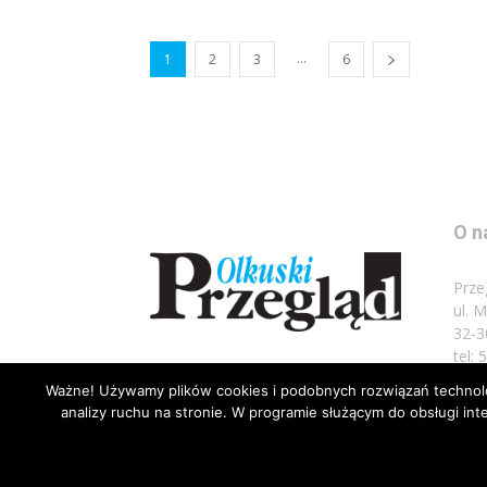
...
1
2
3
6
O n
Prze
ul. 
32-3
tel:
Ważne! Używamy plików cookies i podobnych rozwiązań technolog
Napi
analizy ruchu na stronie. W programie służącym do obsługi i
© Wszelkie prawa zastrzeżone 2020