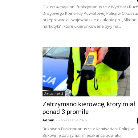
Olkusz 4 maja br., funkcjonariusze z Wydziału Ruc
Drogowego Komendy Powiatowej Policji w Olkuszu,
przeprowadzili wojewódzkie działania pn. „Alkohol 
narkotyki”, które ukierunkowane były na...
Aktualności
Zatrzymano kierowcę, który miał
ponad 3 promile
Admin
-
26 września 2025
Bukowno Funkcjonariusze z Komisariatu Policji w
Bukownie zatrzymali mieszkańca powiatu