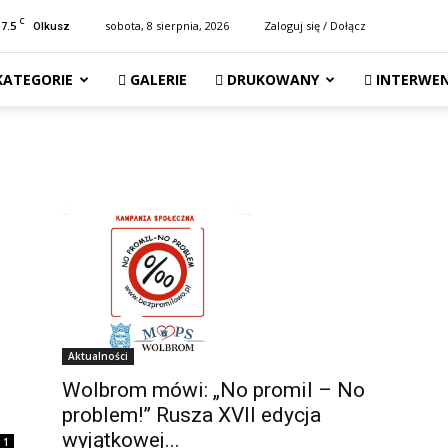
C
17.5
sobota, 8 sierpnia, 2026
Zaloguj się / Dołącz
Olkusz
KATEGORIE
GALERIE
DRUKOWANY
INTERWEN
Aktualności
Wolbrom mówi: „No promil – No
problem!” Rusza XVII edycja
wyjątkowej...
1