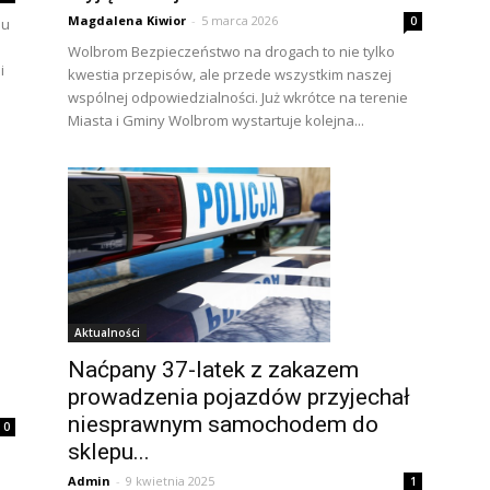
Magdalena Kiwior
-
5 marca 2026
0
hu
Wolbrom Bezpieczeństwo na drogach to nie tylko
i
kwestia przepisów, ale przede wszystkim naszej
wspólnej odpowiedzialności. Już wkrótce na terenie
Miasta i Gminy Wolbrom wystartuje kolejna...
Aktualności
Naćpany 37-latek z zakazem
prowadzenia pojazdów przyjechał
niesprawnym samochodem do
0
sklepu...
Admin
-
9 kwietnia 2025
1