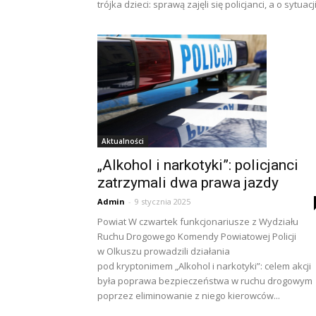
trójka dzieci: sprawą zajęli się policjanci, a o sytuacji.
Aktualności
„Alkohol i narkotyki”: policjanci
zatrzymali dwa prawa jazdy
Admin
-
9 stycznia 2025
Powiat W czwartek funkcjonariusze z Wydziału
Ruchu Drogowego Komendy Powiatowej Policji
w Olkuszu prowadzili działania
pod kryptonimem „Alkohol i narkotyki”: celem akcji
była poprawa bezpieczeństwa w ruchu drogowym
poprzez eliminowanie z niego kierowców...