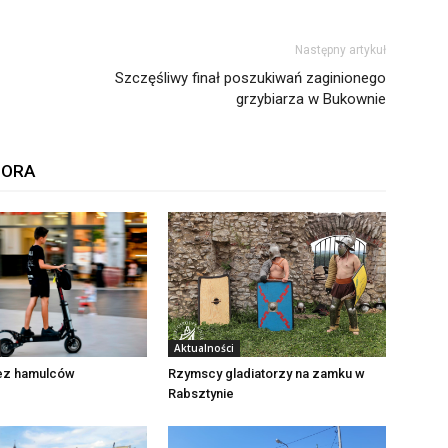
Następny artykuł
Szczęśliwy finał poszukiwań zaginionego
grzybiarza w Bukownie
TORA
Aktualności
Rzymscy gladiatorzy na zamku w
bez hamulców
Rabsztynie