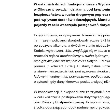
W ostatnich dniach funkcjonariusze z Wydz
w Olkuszu prowadzili działania pod krypton
bezpieczeństwa w ruchu drogowym poprzez e
pod wpływem środków odurzających. Mundurow
pojazdy w celu wszczęcia postępowań dotyc
Przypominamy, że opisywane dziania stróży prawa
Tym razem policjanci skontrolowali łącznie 371 k
po spożyciu alkoholu, a dwóch w stanie nietrzeźw
Kodeks wykroczeń,
„Kto, znajdując się w stanie 
prowadzi pojazd mechaniczny w ruchu lądowym,
albo grzywny nie niższej niż 2500 złotych.”
. Mowa
promila. Z kolei art. 178a § 1 ustawy z dnia 6 c
w stanie nietrzeźwości lub pod wpływem środka
lądowym, wodnym lub powietrznym, podlega karze
o sytuacji, gdy dany kierowca posiada więcej niż
W konsekwencji, funkcjonariusze zatrzymali 3 p
w celu wszczęcia postępowania dotyczącego j
oraz Pomocy Postpenitencjarnej. Przypominamy, 
środka odurzającego, obok nadmiernej prędkości