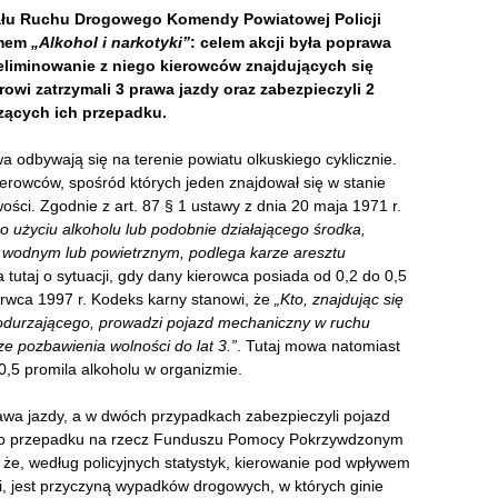
iału Ruchu Drogowego Komendy Powiatowej Policji
imem
„Alkohol i narkotyki”
: celem akcji była poprawa
liminowanie z niego kierowców znajdujących się
i zatrzymali 3 prawa jazdy oraz zabezpieczyli 2
zących ich przepadku.
 odbywają się na terenie powiatu olkuskiego cyklicznie.
ierowców, spośród których jeden znajdował się w stanie
ości. Zgodnie z art. 87 § 1 ustawy z dnia 20 maja 1971 r.
po użyciu alkoholu lub podobnie działającego środka,
 wodnym lub powietrznym, podlega karze aresztu
 tutaj o sytuacji, gdy dany kierowca posiada od 0,2 do 0,5
zerwca 1997 r. Kodeks karny stanowi, że
„Kto, znajdując się
 odurzającego, prowadzi pojazd mechaniczny w ruchu
 pozbawienia wolności do lat 3.”
. Tutaj mowa natomiast
 0,5 promila alkoholu w organizmie.
rawa jazdy, a w dwóch przypadkach zabezpieczyli pojazd
ego przepadku na rzecz Funduszu Pomocy Pokrzywdzonym
że, według policyjnych statystyk, kierowanie pod wpływem
, jest przyczyną wypadków drogowych, w których ginie