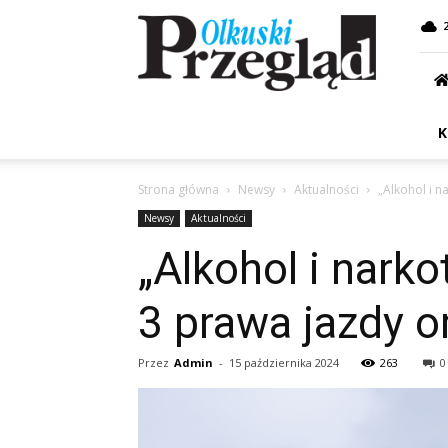
Przegląd
Olkuski
K
Strona główna
Newsy
Aktualności
„Alkohol i 
Newsy
Aktualności
„Alkohol i nark
3 prawa jazdy 
Przez
Admin
-
15 października 2024
263
0