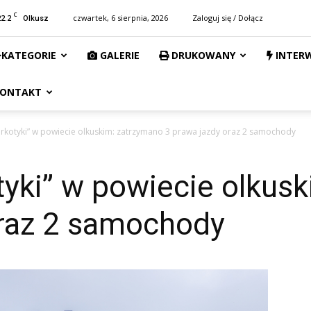
C
22.2
czwartek, 6 sierpnia, 2026
Zaloguj się / Dołącz
Olkusz
KATEGORIE
GALERIE
DRUKOWANY
INTER
ONTAKT
narkotyki” w powiecie olkuskim: zatrzymano 3 prawa jazdy oraz 2 samochody
otyki” w powiecie olkus
oraz 2 samochody