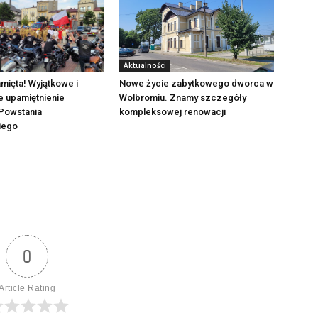
Aktualności
mięta! Wyjątkowe i
Nowe życie zabytkowego dworca w
e upamiętnienie
Wolbromiu. Znamy szczegóły
Powstania
kompleksowej renowacji
iego
0
Article Rating