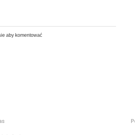
sie aby komentować
as
P