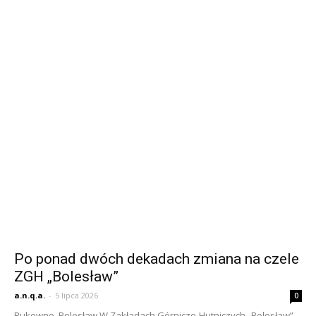
Po ponad dwóch dekadach zmiana na czele
ZGH „Bolesław”
a.n.q.a.
-
5 lipca 2026
0
Bukowno, Bolesław W Zakładach Górniczo-Hutniczych „Bolesław”