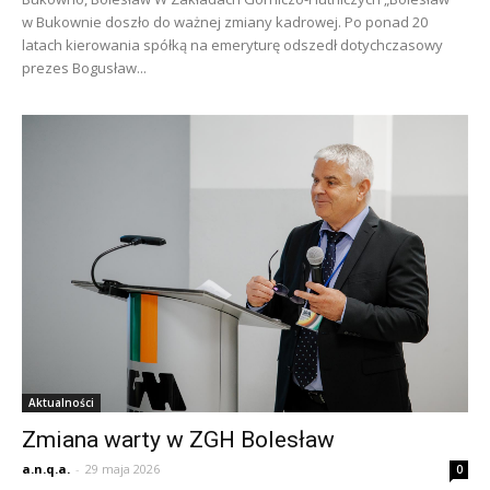
w Bukownie doszło do ważnej zmiany kadrowej. Po ponad 20
latach kierowania spółką na emeryturę odszedł dotychczasowy
prezes Bogusław...
Aktualności
Zmiana warty w ZGH Bolesław
a.n.q.a.
-
29 maja 2026
0