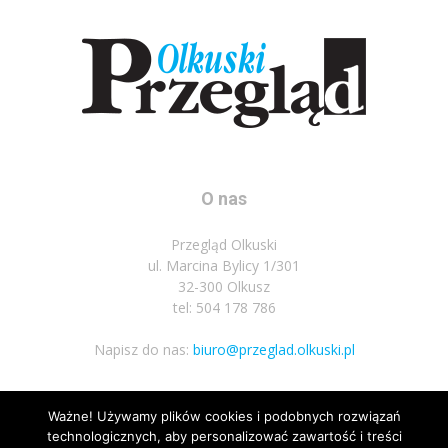
O nas
Przegląd Olkuski
ul. Marcina Bylicy 1/301
32-300 Olkusz
tel: 504 178 786
Napisz do nas:
biuro@przeglad.olkuski.pl
Ważne! Używamy plików cookies i podobnych rozwiązań
Podążaj za nami
technologicznych, aby personalizować zawartość i treści