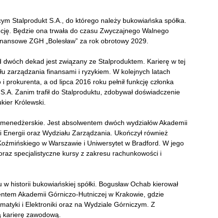
cym Stalprodukt S.A., do którego należy bukowiańska spółka.
ncję. Będzie ona trwała do czasu Zwyczajnego Walnego
inansowe ZGH „Bolesław” za rok obrotowy 2029.
d dwóch dekad jest związany ze Stalproduktem. Karierę w tej
łu zarządzania finansami i ryzykiem. W kolejnych latach
 prokurenta, a od lipca 2016 roku pełnił funkcję członka
S.A. Zanim trafił do Stalproduktu, zdobywał doświadczenie
ier Królewski.
i menedżerskie. Jest absolwentem dwóch wydziałów Akademii
i Energii oraz Wydziału Zarządzania. Ukończył również
oźmińskiego w Warszawie i Uniwersytet w Bradford. W jego
raz specjalistyczne kursy z zakresu rachunkowości i
w historii bukowiańskiej spółki. Bogusław Ochab kierował
entem Akademii Górniczo-Hutniczej w Krakowie, gdzie
omatyki i Elektroniki oraz na Wydziale Górniczym. Z
ą karierę zawodową.