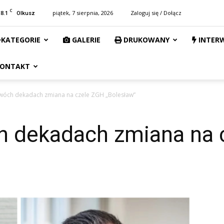
C
18.1
piątek, 7 sierpnia, 2026
Zaloguj się / Dołącz
Olkusz
KATEGORIE
GALERIE
DRUKOWANY
INTER
ONTAKT
óch dekadach zmiana na czele ZGH „Bolesław”
 dekadach zmiana na 