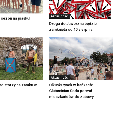
Aktualności
 sezon na piasku!
Droga do Jaworzna będzie
zamknięta od 10 sierpnia!
Aktualności
adiatorzy na zamku w
Olkuski rynek w bańkach!
Glutaminian Sodu porwał
mieszkańców do zabawy