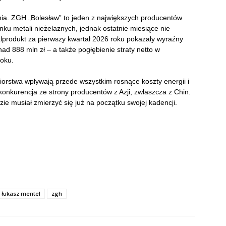
a. ZGH „Bolesław” to jeden z największych producentów
nku metali nieżelaznych, jednak ostatnie miesiące nie
talprodukt za pierwszy kwartał 2026 roku pokazały wyraźny
d 888 mln zł – a także pogłębienie straty netto w
oku.
iorstwa wpływają przede wszystkim rosnące koszty energii i
 konkurencja ze strony producentów z Azji, zwłaszcza z Chin.
ie musiał zmierzyć się już na początku swojej kadencji.
łukasz mentel
zgh