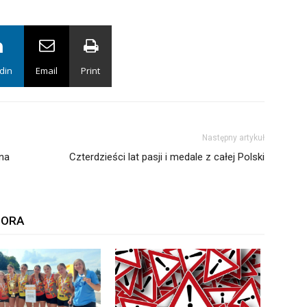
din
Email
Print
Następny artykuł
na
Czterdzieści lat pasji i medale z całej Polski
TORA