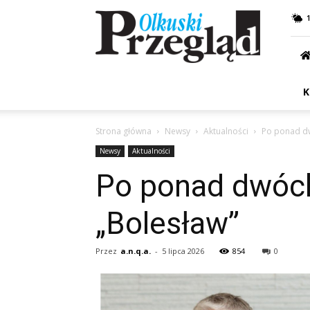
Przegląd
Olkuski
K
Strona główna
Newsy
Aktualności
Po ponad dw
Newsy
Aktualności
Po ponad dwóch
„Bolesław”
Przez
a.n.q.a.
-
5 lipca 2026
854
0