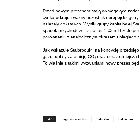
Przed nowym prezesem stoją wymagające zadani
cynku w kraju i ważny uczestnik europejskiego ry
należały do łatwych. Wyniki grupy kapitałowej S
spadek przychodów – z ponad 1,03 mld zł do pona
porównaniu z analogicznym okresem ubiegłego r
Jak wskazuje Stalprodukt, na kondycję przedsięb
gazu, opłaty za emisję CO₂ oraz coraz silniejsza
To właśnie z takimi wyzwaniami nowy prezes będz
TAGI
bogusław ochab
Bolesław
Bukowno