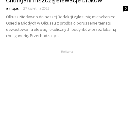
Chuligani niszczą elewacje bloków
a.n.q.a.
-
27 kwietnia 2023
0
Olkusz Niedawno do naszej Redakcji zgłosił się mieszkaniec
Osiedla Młodych w Olkuszu z prośbą o poruszenie tematu
dewastowania elewacji okolicznych budynków przez lokalną
chuliganerię. Przechadzając...
Reklama