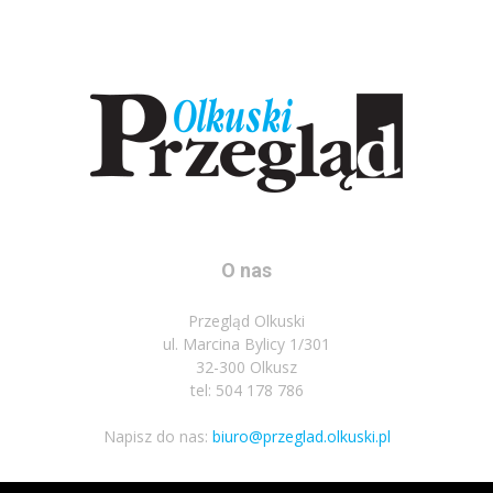
O nas
Przegląd Olkuski
ul. Marcina Bylicy 1/301
32-300 Olkusz
tel: 504 178 786
Napisz do nas:
biuro@przeglad.olkuski.pl