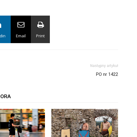
din
Email
Print
Następny artykuł
PO nr 1422
TORA