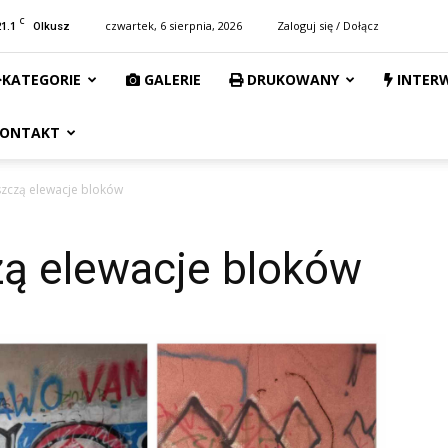
C
21.1
czwartek, 6 sierpnia, 2026
Zaloguj się / Dołącz
Olkusz
KATEGORIE
GALERIE
DRUKOWANY
INTER
ONTAKT
iszczą elewacje bloków
zą elewacje bloków