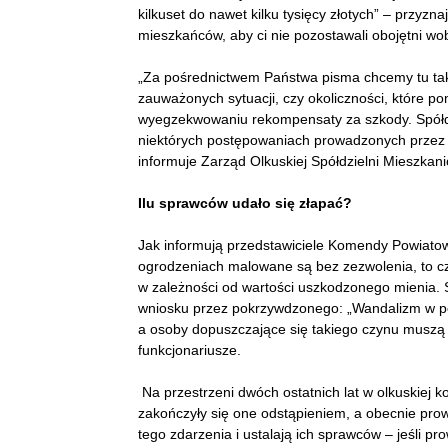
kilkuset do nawet kilku tysięcy złotych” – przyzn
mieszkańców, aby ci nie pozostawali obojętni w
„Za pośrednictwem Państwa pisma chcemy tu ta
zauważonych sytuacji, czy okoliczności, które p
wyegzekwowaniu rekompensaty za szkody. Spółdzi
niektórych postępowaniach prowadzonych przez Po
informuje Zarząd Olkuskiej Spółdzielni Mieszkani
Ilu sprawców udało się złapać?
Jak informują przedstawiciele Komendy Powiatowej
ogrodzeniach malowane są bez zezwolenia, to czy
w zależności od wartości uszkodzonego mienia.
wniosku przez pokrzywdzonego: „Wandalizm w post
a osoby dopuszczające się takiego czynu muszą 
funkcjonariusze.
Na przestrzeni dwóch ostatnich lat w olkuskiej
zakończyły się one odstąpieniem, a obecnie pro
tego zdarzenia i ustalają ich sprawców – jeśli p