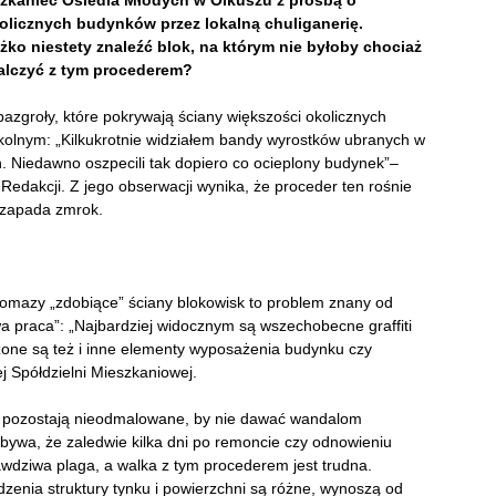
szkaniec Osiedla Młodych w Olkuszu z prośbą o
olicznych budynków przez lokalną chuliganerię.
żko niestety znaleźć blok, na którym nie byłoby chociaż
alczyć z tym procederem?
bazgroły, które pokrywają ściany większości okolicznych
zkolnym: „Kilkukrotnie widziałem bandy wyrostków ubranych w
ach. Niedawno oszpecili tak dopiero co ocieplony budynek”
–
Redakcji. Z jego obserwacji wynika, że proceder ten rośnie
e zapada zmrok.
ohomazy „zdobiące” ściany blokowisk to problem znany od
owa praca”: „Najbardziej widocznym są wszechobecne graffiti
zone są też i inne elementy wyposażenia budynku czy
ej Spółdzielni Mieszkaniowej.
y pozostają nieodmalowane, by nie dawać wandalom
o bywa, że zaledwie kilka dni po remoncie czy odnowieniu
awdziwa plaga, a walka z tym procederem jest trudna.
dzenia struktury tynku i powierzchni są różne, wynoszą od