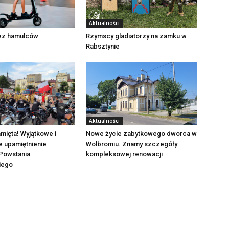
Aktualności
Rzymscy gladiatorzy na zamku w
bez hamulców
Rabsztynie
Aktualności
mięta! Wyjątkowe i
Nowe życie zabytkowego dworca w
e upamiętnienie
Wolbromiu. Znamy szczegóły
Powstania
kompleksowej renowacji
iego