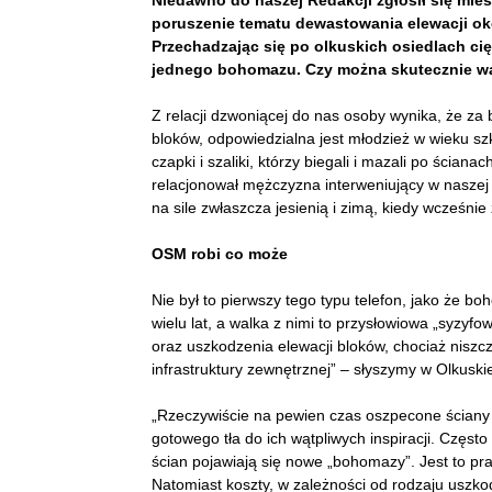
Niedawno do naszej Redakcji zgłosił się mie
poruszenie tematu dewastowania elewacji ok
Przechadzając się po olkuskich osiedlach cię
jednego bohomazu. Czy można skutecznie w
Z relacji dzwoniącej do nas osoby wynika, że za 
bloków, odpowiedzialna jest młodzież w wieku s
czapki i szaliki, którzy biegali i mazali po ścian
relacjonował mężczyzna interweniujący w naszej 
na sile zwłaszcza jesienią i zimą, kiedy wcześni
OSM robi co może
Nie był to pierwszy tego typu telefon, jako że b
wielu lat, a walka z nimi to przysłowiowa „syzyf
oraz uszkodzenia elewacji bloków, chociaż niszc
infrastruktury zewnętrznej” – słyszymy w Olkuski
„Rzeczywiście na pewien czas oszpecone ścian
gotowego tła do ich wątpliwych inspiracji. Częst
ścian pojawiają się nowe „bohomazy”. Jest to pr
Natomiast koszty, w zależności od rodzaju uszko