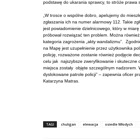
podstawę do ukarania sprawcy, to stróże prawa
„W trosce o wspólne dobro, apelujemy do miesz
zgłaszania ich na numer alarmowy 112. Takie z
jest powiadomienie dzielnicowego, który w miarę
próbował rozwiązać ten problem. Można równie
kategoria zagrożenia „akty wandalizmu”. Zgodni
na Mapę jest uzupełnienie przez użytkownika pola
policję, rozważone zostanie również podjęcie d
celu jak najszybsze zweryfikowanie i skuteczne 
miejsca zostały objęte szczególnym nadzorem. W
dyslokowane patrole policji” – zapewnia oficer 
Katarzyna Matras.
TAGI
chuligan
elewacja
osiedle Młodych