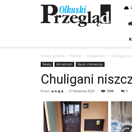
Przegląd
Olkuski
K
Strona główna
Newsy
Aktualności
Chuligani n
Newsy
Aktualności
Nasze interwencje
Chuligani niszc
Przez
a.n.q.a.
-
27 kwietnia 2023
1098
0