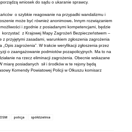
 sporządzą wniosek do sądu o ukaranie sprawcy.
kańców o szybkie reagowanie na przypadki wandalizmu i
głoszenie może być również anonimowe
.
Innym rozwiązaniem
 możliwości i zgodnie z posiadanymi kompetencjami, będzie
ż korzystać z Krajowej Mapy Zagrożeń Bezpieczeństwem –
e z przyjętymi zasadami, warunkiem zgłoszenia zagrożenia
 „Opis zagrożenia”. W trakcie weryfikacji zgłoszenia przez
ecyzji o zaangażowanie podmiotów pozapolicyjnych. Ma to na
działanie na rzecz eliminacji zagrożenia. Obecnie wskazane
 miarę posiadanych sił i środków w te rejony będą
prasowy Komendy Powiatowej Policji w Olkuszu komisarz
OSM
policja
spółdzielnia