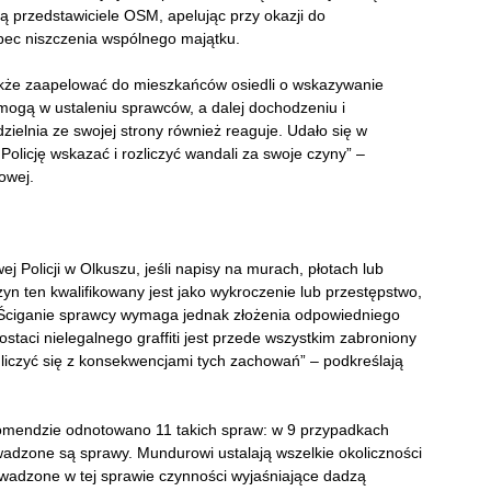
ają przedstawiciele OSM, apelując przy okazji do
obec niszczenia wspólnego majątku.
kże zaapelować do mieszkańców osiedli o wskazywanie
omogą w ustaleniu sprawców, a dalej dochodzeniu i
elnia ze swojej strony również reaguje. Udało się w
licję wskazać i rozliczyć wandali za swoje czyny” –
owej.
 Policji w Olkuszu, jeśli napisy na murach, płotach lub
n ten kwalifikowany jest jako wykroczenie lub przestępstwo,
 Ściganie sprawcy wymaga jednak złożenia odpowiedniego
aci nielegalnego graffiti jest przede wszystkim zabroniony
liczyć się z konsekwencjami tych zachowań” – podkreślają
 komendzie odnotowano 11 takich spraw: w 9 przypadkach
wadzone są sprawy. Mundurowi ustalają wszelkie okoliczności
rowadzone w tej sprawie czynności wyjaśniające dadzą