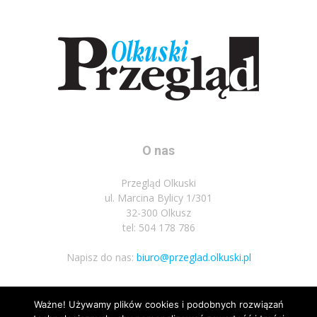
O nas
Przegląd Olkuski
ul. Marcina Bylicy 1/301
32-300 Olkusz
tel: 504 178 786
Napisz do nas:
biuro@przeglad.olkuski.pl
Ważne! Używamy plików cookies i podobnych rozwiązań
Podążaj za nami