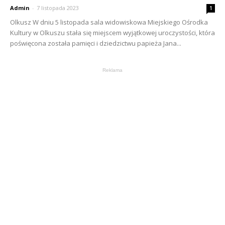
Admin
-
7 listopada 2023
1
Olkusz W dniu 5 listopada sala widowiskowa Miejskiego Ośrodka
Kultury w Olkuszu stała się miejscem wyjątkowej uroczystości, która
poświęcona została pamięci i dziedzictwu papieża Jana...
Reklama