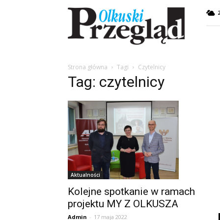
Przegląd
Olkuski
Strona główna
Tagi
Czytelnicy
Tag: czytelnicy
Aktualności
Kolejne spotkanie w ramach
projektu MY Z OLKUSZA
Admin
-
17 maja 2022