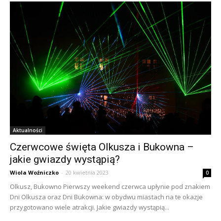
Aktualności
Czerwcowe święta Olkusza i Bukowna –
jakie gwiazdy wystąpią?
Wiola Woźniczko
-
20 kwietnia 2023
0
Olkusz, Bukowno Pierwszy weekend czerwca upłynie pod znakiem
Dni Olkusza oraz Dni Bukowna: w obydwu miastach na te okazje
przygotowano wiele atrakcji. Jakie gwiazdy wystąpią...