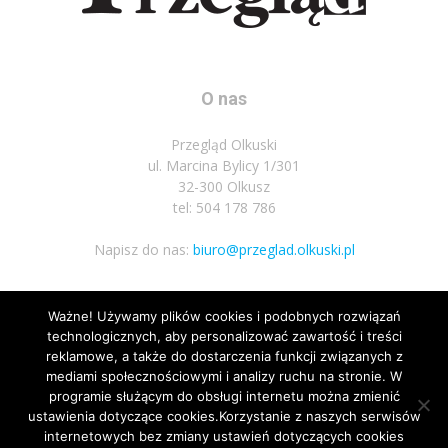
O nas
Przegląd Olkuski
ul. Marcina Bylicy 1/301
32-300 Olkusz
tel: 504 178 786
Napisz do nas:
biuro@przeglad.olkuski.pl
Ważne! Używamy plików cookies i podobnych rozwiązań
Podążaj za nami
technologicznych, aby personalizować zawartość i treści
reklamowe, a także do dostarczenia funkcji związanych z
mediami społecznościowymi i analizy ruchu na stronie. W
programie służącym do obsługi internetu można zmienić
ustawienia dotyczące cookies.Korzystanie z naszych serwisów
internetowych bez zmiany ustawień dotyczących cookies