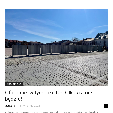
Aktualności
Oficjalnie: w tym roku Dni Olkusza nie
będzie!
a.n.q.a.
-
3 kwietnia 2025
1
Olkusz Niestety, tegoroczne Dni Olkusza nie dojdą do skutku: