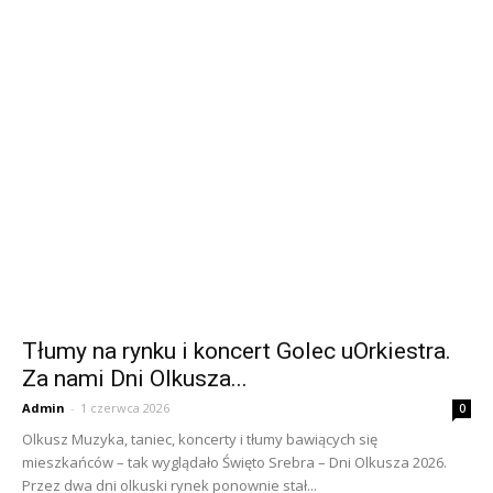
Tłumy na rynku i koncert Golec uOrkiestra.
Za nami Dni Olkusza...
Admin
-
1 czerwca 2026
0
Olkusz Muzyka, taniec, koncerty i tłumy bawiących się
mieszkańców – tak wyglądało Święto Srebra – Dni Olkusza 2026.
Przez dwa dni olkuski rynek ponownie stał...