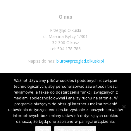
O nas
Przegląd Olkuski
ul. Marcina Bylicy 1/301
32-300 Olkusz
tel: 504 178 786
Napisz do nas:
biuro@przeglad.olkuski.pl
Ważne! Używamy plików cookies i podobnych rozwiązań
Podążaj za nami
technologicznych, aby personalizować zawartość i treści
reklamowe, a także do dostarczenia funkcji związanych z
mediami społecznościowymi i analizy ruchu na stronie. W
programie służącym do obsługi internetu można zmienić
ustawienia dotyczące cookies.Korzystanie z naszych serwisów
internetowych bez zmiany ustawień dotyczących cookies
oznacza, że będą one zapisane w pamięci urządzenia.
Nota prawna
Polityka prywatnosci
Kariera
Regulamin
Zgoda
Polityka prywatności