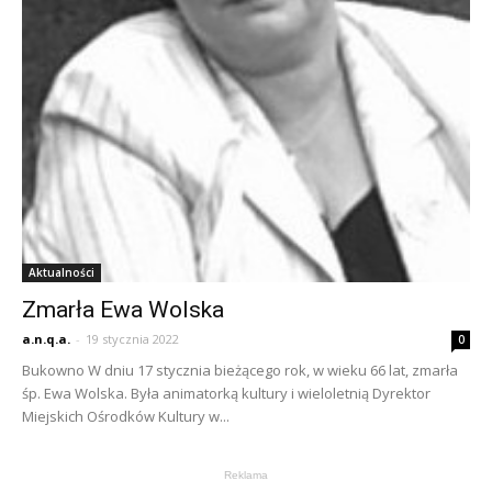
Aktualności
Zmarła Ewa Wolska
a.n.q.a.
-
19 stycznia 2022
0
Bukowno W dniu 17 stycznia bieżącego rok, w wieku 66 lat, zmarła
śp. Ewa Wolska. Była animatorką kultury i wieloletnią Dyrektor
Miejskich Ośrodków Kultury w...
Reklama