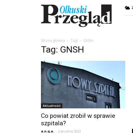
Przegląd
Olkuski
Strona główna
Tagi
GNSH
Tag: GNSH
Aktualności
Co powiat zrobił w sprawie
szpitala?
a.n.q.a.
-
2 grudnia 2022