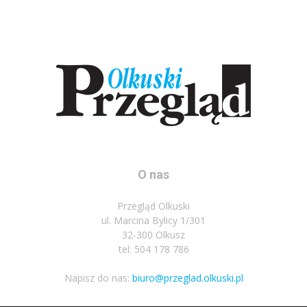
O nas
Przegląd Olkuski
ul. Marcina Bylicy 1/301
32-300 Olkusz
tel: 504 178 786
Napisz do nas:
biuro@przeglad.olkuski.pl