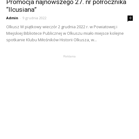
Promocja najnowszego 27. nr półrocznika
“Ilcusiana”
Admin
-
9 grudnia 2022
0
Olkusz W piątkowy wieczór 2 grudnia 2022 r. w Powiatowej i
Miejskiej Bibliotece Publicznej w Olkuszu miało miejsce kolejne
spotkanie Klubu Miłośników Historii Olkusza, w...
Reklama