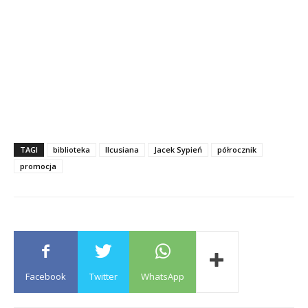
TAGI
biblioteka
Ilcusiana
Jacek Sypień
półrocznik
promocja
Facebook
Twitter
WhatsApp