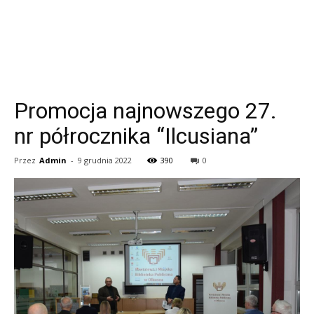
Promocja najnowszego 27.
nr półrocznika “Ilcusiana”
Przez
Admin
-
9 grudnia 2022
390
0