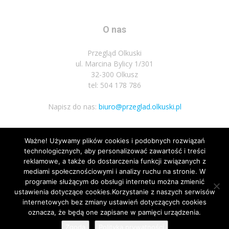
O nas
Przegląd Olkuski
ul. Marcina Bylicy 1/301
32-300 Olkusz
tel: 504 178 786
Napisz do nas:
biuro@przeglad.olkuski.pl
Ważne! Używamy plików cookies i podobnych rozwiązań
Podążaj za nami
technologicznych, aby personalizować zawartość i treści
reklamowe, a także do dostarczenia funkcji związanych z
mediami społecznościowymi i analizy ruchu na stronie. W
programie służącym do obsługi internetu można zmienić
ustawienia dotyczące cookies.Korzystanie z naszych serwisów
internetowych bez zmiany ustawień dotyczących cookies
oznacza, że będą one zapisane w pamięci urządzenia.
Nota prawna
Polityka prywatnosci
Kariera
Regulamin
Zgoda
Polityka prywatności