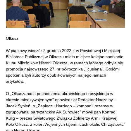
Olkusz
W piątkowy wieczór 2 grudnia 2022 r. w Powiatowej i Miejskiej
Bibliotece Publicznej w Olkuszu miało miejsce kolejne spotkanie
Klubu Miłośników Historii Olkusza, w ramach którego odbyła się
promocja najnowszego 27. nr półrocznika „Ilcusiana”. Gośćmi
spotkania byli autorzy opublikowanych na jego łamach
artykułów.
O „Olkuszanach pochodzenia ukraińskiego i rosyjskiego w
okresie międzywojennym” opowiedział Redaktor Naczelny –
Jacek Sypień, o „Zapleczu Hardego – kompanii rezerwy w
zgrupowaniu partyzanckim AK Surowiec” mówił pan Konrad
Kulig – prezes Światowego Związku Żołnierzy Armii Krajowej
Koło Olkusz, z kolei „Wojennych tajemnicach okolic Chrząstowic”
pan Norbert Karaś.