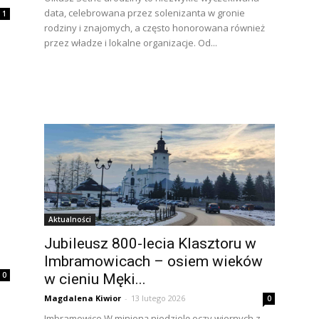
data, celebrowana przez solenizanta w gronie
1
rodziny i znajomych, a często honorowana również
przez władze i lokalne organizacje. Od...
Aktualności
Jubileusz 800-lecia Klasztoru w
Imbramowicach – osiem wieków
0
w cieniu Męki...
e
Magdalena Kiwior
-
13 lutego 2026
0
Imbramowice W minioną niedzielę oczy wiernych z