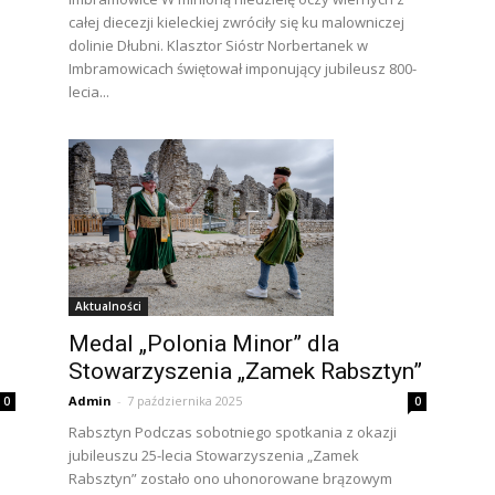
całej diecezji kieleckiej zwróciły się ku malowniczej
dolinie Dłubni. Klasztor Sióstr Norbertanek w
Imbramowicach świętował imponujący jubileusz 800-
lecia...
Aktualności
Medal „Polonia Minor” dla
Stowarzyszenia „Zamek Rabsztyn”
Admin
-
7 października 2025
0
0
Rabsztyn Podczas sobotniego spotkania z okazji
jubileuszu 25-lecia Stowarzyszenia „Zamek
Rabsztyn” zostało ono uhonorowane brązowym