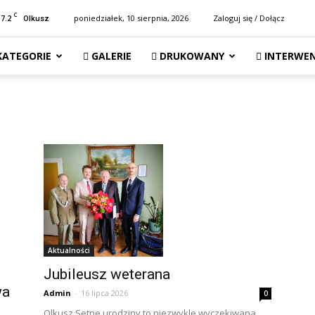
C
17.2
poniedziałek, 10 sierpnia, 2026
Zaloguj się / Dołącz
Olkusz
KATEGORIE
GALERIE
DRUKOWANY
INTERWEN
Aktualności
Jubileusz weterana
wa
Admin
-
16 lipca 2026
0
Olkusz Setne urodziny to niezwykle wyczekiwana