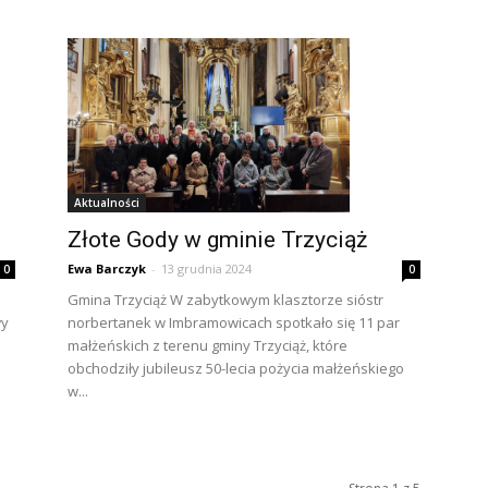
Aktualności
Złote Gody w gminie Trzyciąż
Ewa Barczyk
-
13 grudnia 2024
0
0
Gmina Trzyciąż W zabytkowym klasztorze sióstr
wy
norbertanek w Imbramowicach spotkało się 11 par
małżeńskich z terenu gminy Trzyciąż, które
obchodziły jubileusz 50-lecia pożycia małżeńskiego
w...