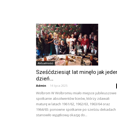
Aktualności
Sześćdziesiąt lat minęło jak jede
dzień…
Admin
-
14 lipca 2025
Wolbrom W Wolbromiu miało miejsce jubileuszowe
spotkanie absolwentów liceów, którzy zdawali
maturę w latach 1961/62, 1962/63, 1963/64 oraz
1964/65: ponowne spotkanie po sześciu dekadach
stanowiło wyjątkową okazję do...