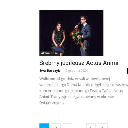
Aktualności
Srebrny jubileusz Actus Animi
Ewa Barczyk
-
19 grudnia 2024
Wolbrom 14 grudnia w sali widowiskowej
wolbromskiego Domu Kultury odbył się jubileuszo
koncert znanego i lubianego Teatru Tańca Actus
Animi. Tradycyjnie organizowany w okresie
świątecznym...
...