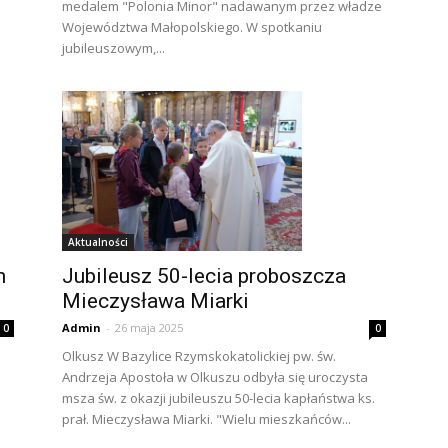
medalem "Polonia Minor" nadawanym przez władze
Województwa Małopolskiego. W spotkaniu
jubileuszowym,...
Aktualności
n
Jubileusz 50-lecia proboszcza
Mieczysława Miarki
Admin
-
26 maja 2025
0
0
Olkusz W Bazylice Rzymskokatolickiej pw. św.
Andrzeja Apostoła w Olkuszu odbyła się uroczysta
msza św. z okazji jubileuszu 50-lecia kapłaństwa ks.
prał. Mieczysława Miarki. "Wielu mieszkańców...