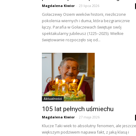
Magdalena Kiwior
-
23 lipca 2026
Gołaczewy Osiem wieków historii, niezliczone
pokolenia wiernych i duma, która bezgranicznie
łączy. Parafia w Gołaczewach świętuje swój
spektakularny jubileusz (1225–2025). Wielkie
świętowanie rozpoczęło się od...
Aktualności
105 lat pełnych uśmiechu
Magdalena Kiwior
-
27 maja 2026
Klucze Taki wiek to absolutny fenomen, ale jeszcz
większym podziwem napawa fakt, z jaką klasą i