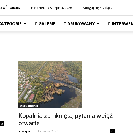
C
23.8
niedziela, 9 sierpnia, 2026
Zaloguj się / Dołącz
Olkusz
KATEGORIE
GALERIE
DRUKOWANY
INTERWEN
Aktualności
Kopalnia zamknięta, pytania wciąż
otwarte
0
a.n.q.a.
-
31 marca 2026
0