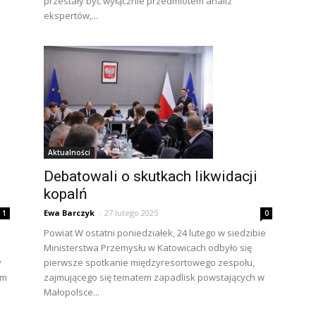
przestały być wyłącznie przedmiotem analiz
ekspertów,...
Aktualności
Debatowali o skutkach likwidacji
kopalń
Ewa Barczyk
-
27 lutego 2025
1
0
Powiat W ostatni poniedziałek, 24 lutego w siedzibie
Ministerstwa Przemysłu w Katowicach odbyło się
y
pierwsze spotkanie międzyresortowego zespołu,
em
zajmującego się tematem zapadlisk powstających w
Małopolsce...