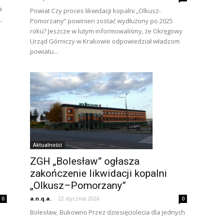
a
Powiat Czy proces likwidacji kopalni „Olkusz-
,
Pomorzany” powinien zostać wydłużony po 2025
roku? Jeszcze w lutym informowaliśmy, że Okręgowy
Urząd Górniczy w Krakowie odpowiedział władzom
powiatu...
Aktualności
ZGH „Bolesław” ogłasza
zakończenie likwidacji kopalni
„Olkusz–Pomorzany”
a.n.q.a.
-
22 stycznia 2026
0
0
Bolesław, Bukowno Przez dziesięciolecia dla jednych