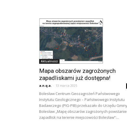
Aktualności
Mapa obszarów zagrożonych
zapadliskami już dostępna!
a.n.q.a.
-
13 marca 2025
Bolesław Centrum Geozagrożeń Państwowego
Instytutu Geologicznego – Państwowego Instytutu
Badawczego (PIG-PIB) przekazało do Urzędu Gmin
Bolesław „Mapę obszarów zagrożonych powstani
zapadlisk na terenie miejscowości Bolesław”:...