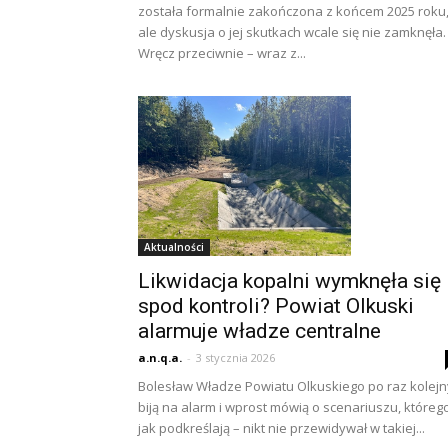
została formalnie zakończona z końcem 2025 roku
ale dyskusja o jej skutkach wcale się nie zamknęła.
Wręcz przeciwnie – wraz z...
Aktualności
Likwidacja kopalni wymknęła się
spod kontroli? Powiat Olkuski
alarmuje władze centralne
a.n.q.a.
-
3 stycznia 2026
Bolesław Władze Powiatu Olkuskiego po raz kolejn
biją na alarm i wprost mówią o scenariuszu, któreg
jak podkreślają – nikt nie przewidywał w takiej...