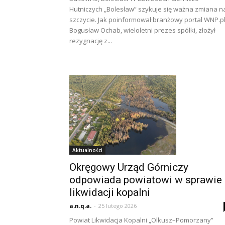
Hutniczych „Bolesław” szykuje się ważna zmiana n
szczycie. Jak poinformował branżowy portal WNP.pl
Bogusław Ochab, wieloletni prezes spółki, złożył
rezygnację z...
Aktualności
Okręgowy Urząd Górniczy
odpowiada powiatowi w sprawie
likwidacji kopalni
a.n.q.a.
-
25 lutego 2026
Powiat Likwidacja Kopalni „Olkusz–Pomorzany”