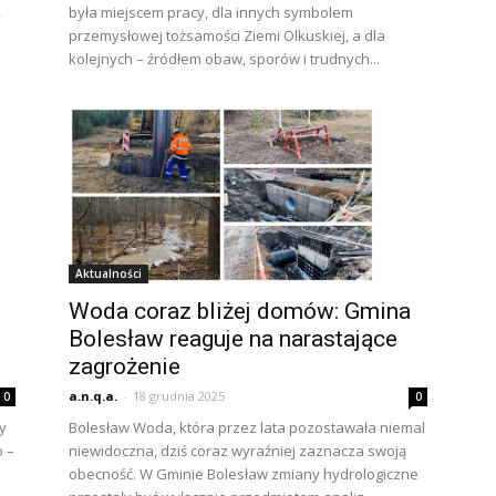
,
była miejscem pracy, dla innych symbolem
przemysłowej tożsamości Ziemi Olkuskiej, a dla
kolejnych – źródłem obaw, sporów i trudnych...
Aktualności
Woda coraz bliżej domów: Gmina
Bolesław reaguje na narastające
zagrożenie
a.n.q.a.
-
18 grudnia 2025
0
0
y
Bolesław Woda, która przez lata pozostawała niemal
o –
niewidoczna, dziś coraz wyraźniej zaznacza swoją
obecność. W Gminie Bolesław zmiany hydrologiczne