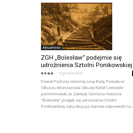
Aktualności
ZGH „Bolesław” podejmie się
udrożnienia Sztolni Ponikowskiej
a.n.q.a.
-
16 grudnia 2024
Powiat Podczas minionej sesji Rady Powiatu w
Olkuszu Wicestarosta Olkuski Rafał Czeladzki
poinformował, że Zakłady Górniczo-Hutnicze
"Bolesław" podjęły się udrożnienia Sztolni
Ponikowskiej: taka decyzja stanowi odpowiedź na..