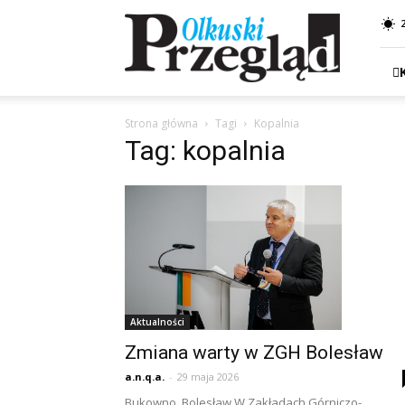
Przegląd
Olkuski
Strona główna
Tagi
Kopalnia
Tag: kopalnia
Aktualności
Zmiana warty w ZGH Bolesław
a.n.q.a.
-
29 maja 2026
Bukowno, Bolesław W Zakładach Górniczo-