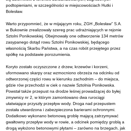
podtopieniami, w szczególności w miejscowościach Hutki i
Bolesław.
Warto przypomnieć, że w mijającym roku, ZGH „Bolesław” S.A.
w Bukownie zrealizowały szereg prac udrażniających w rejonie
Sztolni Ponikowskiej. Obejmowały one odtworzenie 134 metrów
zasypanego dotąd rowu Sztolni Ponikowskiej, będącego
własnością Skarbu Państwa, a na czas robót przejętego przez
spółkę na podstawie porozumienia.
Koryto zostało oczyszczone z drzew, krzewów i korzeni,
uformowano skarpy oraz wzmocniono obrzeża na odcinku od
odtworzonej części rowu w kierunku zachodnim – do miejsca,
gdzie rów przechodzi w ciek o nazwie Sztolnia Ponikowska.
Powstał także przepust na drodze leśnej prowadzącej do byłej
zmywnicy nr 2, w którym zamontowano dwa rurociągi
ułatwiające przyszły przepływ wody. Droga nad przepustem
została utwardzona i zabezpieczona barierami ochronnymi.
Dodatkowo wykonano betonową groblę mającą zatrzymywać
gwałtowny przepływ wody w rowie, a odcinek pomiędzy groblą a
drogą wyłożono betonowymi płytami – zarówno na brzegach, jak