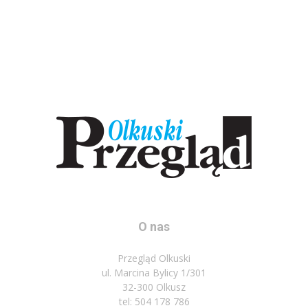
O nas
Przegląd Olkuski
ul. Marcina Bylicy 1/301
32-300 Olkusz
tel: 504 178 786