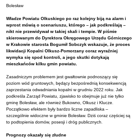
Bolesław
Władze Powiatu Olkuskiego po raz kolejny biją na alarm i
wprost mówią o scenariuszu, którego – jak podkreślają –
nikt nie przewidywał w takiej skali i tempie. W piśmie
skierowanym do Dyrektora Okręgowego Urzędu Górniczego
w Krakowie starosta Bogumił Sobczyk wskazuje, że proces
likwidacji Kopalni Olkusz-Pomorzany coraz wyraźniej
wymyka się spod kontroli, a jego skutki dotykają
mieszkańców kilku gmin powiatu.
Zasadniczym problemem jest gwałtownie podnoszący się
poziom wód gruntowych, będący bezpośrednią konsekwencją
zaprzestania odwadniania kopalni w grudniu 2022 roku. Jak
podkreśla Zarząd Powiatu, zjawisko to obejmuje już nie tylko
gminę Bolesław, ale również Bukowno, Olkusz i Klucze.
Początkowo efektem były bardzo liczne zapadliska –
szczególnie widoczne w gminie Bolesław. Dziś coraz częściej są
to podtopienia domów, posesji i dróg publicznych.
Prognozy okazały się złudne