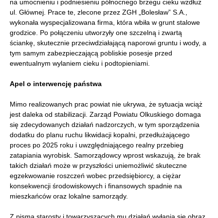
na umocnieniu i podniesieniu północnego brzegu cieku wzdłuż
ul. Głównej. Prace te, zlecone przez ZGH „Bolesław” S.A.,
wykonała wyspecjalizowana firma, która wbiła w grunt stalowe
grodzice. Po połączeniu utworzyły one szczelną i zwartą
ściankę, skutecznie przeciwdziałającą naporowi gruntu i wody, a
tym samym zabezpieczającą pobliskie posesje przed
ewentualnym wylaniem cieku i podtopieniami.
Apel o interwencję państwa
Mimo realizowanych prac powiat nie ukrywa, że sytuacja wciąż
jest daleka od stabilizacji. Zarząd Powiatu Olkuskiego domaga
się zdecydowanych działań nadzorczych, w tym sporządzenia
dodatku do planu ruchu likwidacji kopalni, przedłużającego
proces po 2025 roku i uwzględniającego realny przebieg
zatapiania wyrobisk. Samorządowcy wprost wskazują, że brak
takich działań może w przyszłości uniemożliwić skuteczne
egzekwowanie roszczeń wobec przedsiębiorcy, a ciężar
konsekwencji środowiskowych i finansowych spadnie na
mieszkańców oraz lokalne samorządy.
Z pisma starosty i towarzyszących mu działań wyłania się obraz