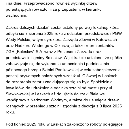
i na dnie. Przeprowadzono również wycinkę drzew
porastających rów sztolni za przepustem, w kierunku
wschodnim.
Zakres dalszych działań został ustalony po wizji lokalnej, która
odbyła się 7 sierpnia 2025 roku z udziałem przedstawicieli PGW
Wody Polskie, w tym dyrektora Zarządu Zlewni w Katowicach
oraz Nadzoru Wodnego w Olkuszu, a także reprezentantów
ZGH „Bolesław” S.A. wraz z Prezesem Zarządu oraz
przedstawicieli gminy Bolesław. W jej trakcie ustalono, że spółka
zobowiązuje się do wykonania umocnienia i podniesienia
północnego brzegu Sztolni Ponikowskiej w celu zabezpieczenia
posesji prywatnych położonych wzdłuż ul. Głównej w Laskach,
do rozebrania zatoru znajdującego się za byłą Spółdzielnią
Inwalidów, do udrożnienia odcinka sztolni od mostu przy ul.
Sławkowskiej w Laskach aż do ujścia do rzeki Biała we
współpracy z Nadzorem Wodnym, a także do usunięcia drzew
rosnących w przebiegu sztolni, zgodnie z decyzją z 9 lipca 2025
roku.
Pod koniec 2025 roku w Laskach zakończono roboty polegające