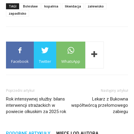
TAGI
Bolesław
kopalnia
likwidacja
zalewisko
zapadlisko
Facebook
Twitter
WhatsApp
Poprzedni artykuł
Następny artykuł
Rok intensywnej służby: bilans
Lekarz z Bukowna
interwencji strażackich w
współtwórcą przełomowego
powiecie olkuskim za 2025 rok
zabiegu
PODOBNE ARTYKUŁY
WIĘCEJ OD AUTORA