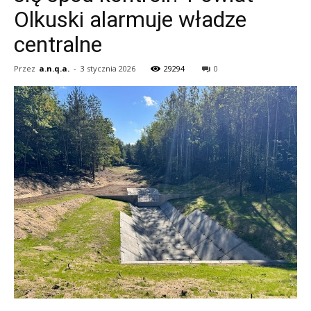
Olkuski alarmuje władze
centralne
Przez
a.n.q.a.
-
3 stycznia 2026
29294
0