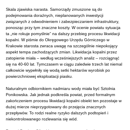
Skala zjawiska narasta. Samorządy zmuszone są do
podejmowania doraźnych, nieplanowanych inwestycji
związanych z odwodnieniem i zabezpieczaniem infrastruktury,
ponosząc przy tym znaczne koszty. W ocenie powiatu sytuacja
ta „nie rokuje pomyślnie” na dalszy przebieg procesu likwidacji
kopalni. W piśmie do Okręgowego Urzędu Górniczego w
Krakowie starosta zwraca uwagę na szczególnie niepokojący
aspekt tempa zachodzących zmian. Likwidacja kopalni przez
zatopienie miała – według wcześniejszych analiz – rozciągnąć
się na 40-60 lat. Tymczasem w ciągu zaledwie trzech lat niemal
całkowicie wypełniły się wodą setki hektarów wyrobisk po
powierzchniowej eksploatacji piasku.
Naturalnym odbiornikiem nadmiaru wody miała być Sztolnia
Ponikowska. Jak jednak podkreśla powiat, przed formalnym
zakończeniem procesu likwidacji kopalni obiekt ten pozostaje w
dużej mierze nieprzygotowany do przejęcia znacznych
przepływów. To rodzi realne ryzyko dalszych podtopień i
niekontrolowanego rozlewania się wód.