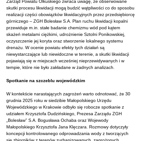
Zarząd Powiatu Olkuskiego zwraca uwagę, że obserwowane
skutki procesu likwidacji mogą budzić wątpliwości co do sposobu
realizacji części obowiązków likwidacyjnych przez przedsiębiorcę
górniczego – ZGH Bolesław S.A. Plan ruchu likwidacji kopalni
przewiduje m.in. stałe badanie chemizmu wód pod kątem
skażeń metalami ciężkimi, udrożnienie Sztolni Ponikowskiej,
oczyszczenie jej koryta oraz stworzenie lokalnego systemu
drenażu. W ocenie powiatu efekty tych działań są
niewystarczające lub niewidoczne w terenie, a skutki likwidacji
pojawiają się w miejscach wcześniej nieprzewidywanych i w
tempie, które nie było zakładane w żadnych analizach.
Spotkanie na szczeblu wojewódzkim
W kontekście narastających zagrożeń warto odnotować, że 30
grudnia 2025 roku w siedzibie Małopolskiego Urzędu
Wojewódzkiego w Krakowie odbyło się robocze spotkanie z
udziałem Krzysztofa Dudzińskiego, Prezesa Zarządu ZGH
„Bolesław” S.A. Bogusława Ochaba oraz Wojewody
Małopolskiego Krzysztofa Jana Klęczara. Rozmowy dotyczyły
koncepcji kontrolowanego odprowadzania wody z tworzących
się zbiorników z terenów zurbanizowanych, zagrożonych